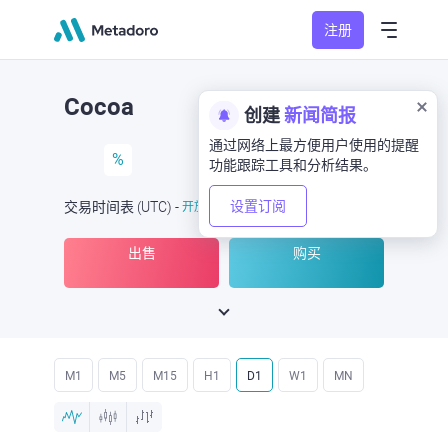
注册
Cocoa
创建
新闻简报
通过网络上最方便用户使用的提醒
%
功能跟踪工具和分析结果。
设置订阅
交易时间表
(UTC
) -
开放
于
出售
购买
M1
M5
M15
H1
D1
W1
MN