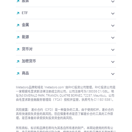
股票
ETF
金属
能源
货币对
加密货币
商品
Metadoro品牌和域名 "metadoro.com "由RHC投资公司管理，RHC投资公司是
一家根据毛里求斯法律注册成立的公司，公司注册号为138336 C1/GBL，地
址为3 EMERALD PARK, TRIANON, QUATRE BORNES, 72257, Mauritius。公司
由毛里求斯金融服务管理局（"FSA"）授权并监管，执照号为 C115015381。
风险披露： 差价合约（CFD）是一种复杂的工具，由于使用杠杆，差价合约
具有快速损失资金的高风险。您应慎重考虑是否了解差价合约工具的工作原
理，是否准备好承受损失投资资金的高风险。
所有商标、标识和品牌名称均为其各自所有者的财产。本网站使用的所有公