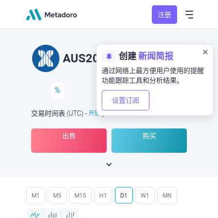
注册
创建
新闻简报
AUS200
通过网络上最方便用户使用的提醒
功能跟踪工具和分析结果。
%
设置订阅
交易时间表
(UTC
) -
开放
于
出售
购买
M1
M5
M15
H1
D1
W1
MN