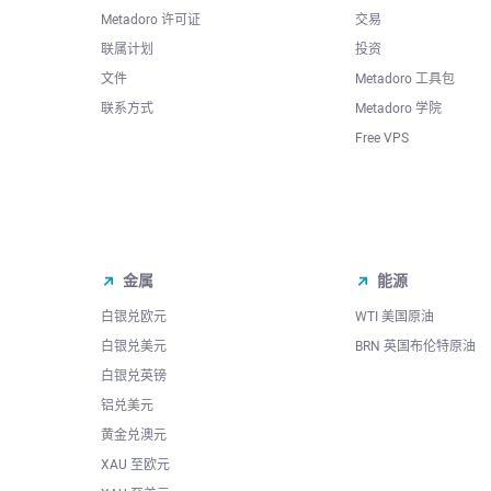
Metadoro 许可证
交易
联属计划
投资
文件
Metadoro 工具包
联系方式
Metadoro 学院
Free VPS
金属
能源
白银兑欧元
WTI 美国原油
白银兑美元
BRN 英国布伦特原油
白银兑英镑
铝兑美元
黄金兑澳元
XAU 至欧元