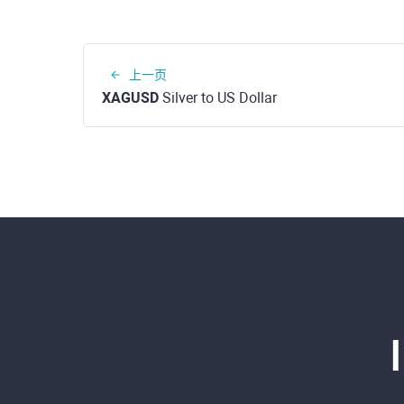
上一页
XAGUSD
Silver to US Dollar