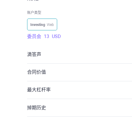
账户类型
Investing
: Web
委员会
13
USD
滴答声
合同价值
最大杠杆率
掉期历史