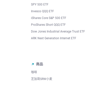
SPY 500 ETF
Invesco QQQ ETF
iShares Core S&P 500 ETF
ProShares Short QQQ ETF
Dow Jones Industrial Average Trust ETF
ARK Next Generation Internet ETF
商品
咖啡
芝加哥SRW小麦