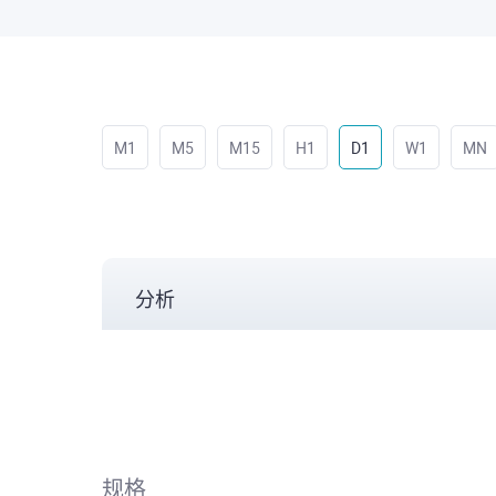
M1
M5
M15
H1
D1
W1
MN
分析
规格