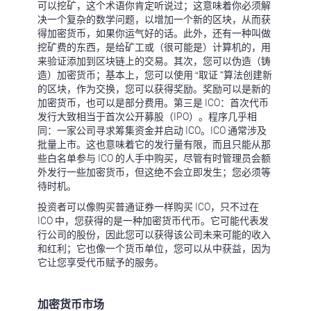
可以挖矿，这个术语你肯定听说过；这意味着你必须解
决一个复杂的数学问题，以增加一个新的区块，从而获
得加密货币，如果你运气好的话。此外，还有一种叫做
挖矿费的东西，是给矿工或（很可能是）计算机的，用
来验证添加到区块链上的交易。其次，您可以伪造（铸
造）加密货币；基本上，您可以使用 “取证 ”算法创建新
的区块，作为交换，您可以获得奖励。奖励可以是新的
加密货币，也可以是部分费用。第三是 ICO：首次代币
发行大致相当于首次公开募股（IPO）。程序几乎相
同：一家公司寻求筹集资金并启动 ICO。ICO 通常涉及
批量上市。这也意味着它的发行量有限，而且只能从那
些白名单参与 ICO 的人手中购买，尽管有时管理员会额
外发行一些加密货币，但这绝不会立即发生；您必须等
待时机。
投资者可以像购买普通证券一样购买 ICO，只不过在
ICO 中，您获得的是一种加密货币代币。它可能代表发
行公司的股份，因此您可以获得该公司未来可能的收入
和红利；它也像一个货币单位，您可以从中获益，因为
它让您享受代币赋予的服务。
加密货币市场