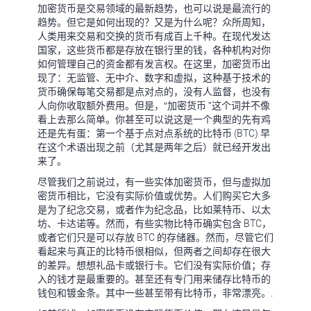
加密货币是交易领域的最新趋势，也可以说是最流行的
趋势。但它是如何出现的？又是为什么呢？众所周知，
人类用来交易和交换的货币有成百上千种。在现代发达
国家，这些货币都是存放在银行里的钱，各种机构对你
如何管理自己的资金都有发言权。在这里，加密货币出
现了：无监管、无中介、数字和虚拟，这种基于技术的
货币确保每笔交易都是点对点的，没有人监督，也没有
人向你收取额外费用。但是，“加密货币 ”这个词并不像
看上去那么简单。你甚至可以说这是一个典型的先有鸡
还是先有蛋：第一个基于点对点系统的比特币 (BTC) 早
在这个术语出现之前（尤其是两年之后）就已经开发出
来了。
尽管我们之前说过，有一些实体加密货币，但与虚拟加
密货币相比，它没有实际价值或优势。人们购买它大多
是为了纪念交易，或者作为纪念品，比如莱特币、以太
坊、卡达诺等。然而，有些实物比特币确实包含 BTC，
或者它们只是可以存放 BTC 的存储器。然而，尽管它们
看起来与真正的比特币很相似，但两者之间却存在很大
的差异。想想礼品卡或银行卡。它们没有实际价值；存
入的钱才是最重要的。甚至还有专门用来储存比特币的
钱包和镀金条。其中一些甚至带有比特币，非常漂亮。.