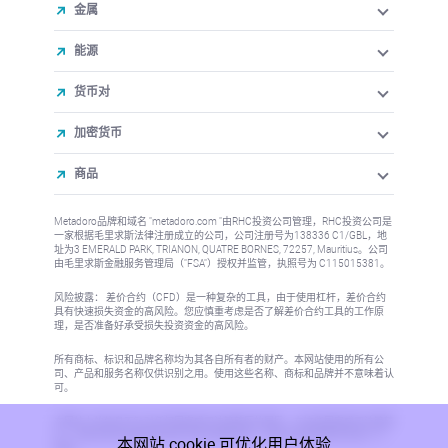
金属
能源
货币对
加密货币
商品
Metadoro品牌和域名 "metadoro.com "由RHC投资公司管理，RHC投资公司是
一家根据毛里求斯法律注册成立的公司，公司注册号为138336 C1/GBL，地
址为3 EMERALD PARK, TRIANON, QUATRE BORNES, 72257, Mauritius。公司
由毛里求斯金融服务管理局（"FSA"）授权并监管，执照号为 C115015381。
风险披露： 差价合约（CFD）是一种复杂的工具，由于使用杠杆，差价合约
具有快速损失资金的高风险。您应慎重考虑是否了解差价合约工具的工作原
理，是否准备好承受损失投资资金的高风险。
所有商标、标识和品牌名称均为其各自所有者的财产。本网站使用的所有公
司、产品和服务名称仅供识别之用。使用这些名称、商标和品牌并不意味着认
可。
本网站上的信息不针对任何国家或司法管辖区的居民，在这些国家或司法管辖
区，信息的发布或使用将违反当地法律或法规。更多信息请参阅反洗钱/KYC
本网站 cookie 可优化用户体验