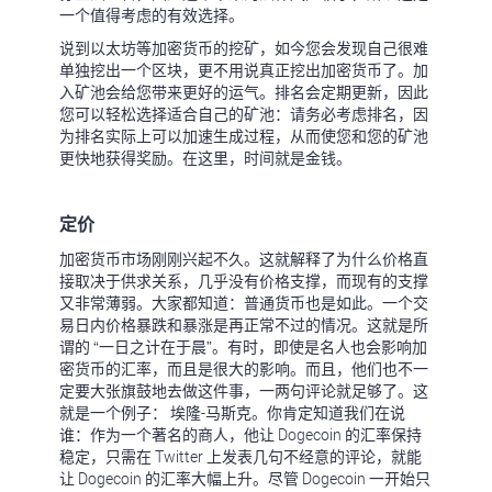
一个值得考虑的有效选择。
说到以太坊等加密货币的挖矿，如今您会发现自己很难
单独挖出一个区块，更不用说真正挖出加密货币了。加
入矿池会给您带来更好的运气。排名会定期更新，因此
您可以轻松选择适合自己的矿池：请务必考虑排名，因
为排名实际上可以加速生成过程，从而使您和您的矿池
更快地获得奖励。在这里，时间就是金钱。
定价
加密货币市场刚刚兴起不久。这就解释了为什么价格直
接取决于供求关系，几乎没有价格支撑，而现有的支撑
又非常薄弱。大家都知道：普通货币也是如此。一个交
易日内价格暴跌和暴涨是再正常不过的情况。这就是所
谓的 “一日之计在于晨”。有时，即使是名人也会影响加
密货币的汇率，而且是很大的影响。而且，他们也不一
定要大张旗鼓地去做这件事，一两句评论就足够了。这
就是一个例子： 埃隆-马斯克。你肯定知道我们在说
谁：作为一个著名的商人，他让 Dogecoin 的汇率保持
稳定，只需在 Twitter 上发表几句不经意的评论，就能
让 Dogecoin 的汇率大幅上升。尽管 Dogecoin 一开始只