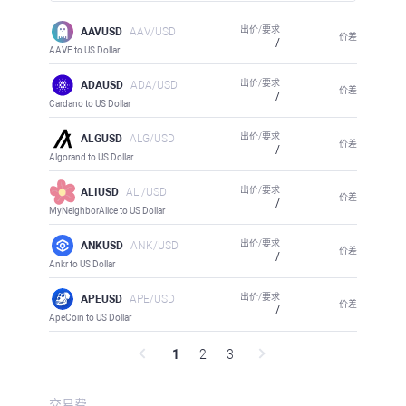
出价/要求
AAVUSD
AAV/USD
价差
/
AAVE to US Dollar
出价/要求
ADAUSD
ADA/USD
价差
/
Cardano to US Dollar
出价/要求
ALGUSD
ALG/USD
价差
/
Algorand to US Dollar
出价/要求
ALIUSD
ALI/USD
价差
/
MyNeighborAlice to US Dollar
出价/要求
ANKUSD
ANK/USD
价差
/
Ankr to US Dollar
出价/要求
APEUSD
APE/USD
价差
/
ApeCoin to US Dollar
1
2
3
交易费