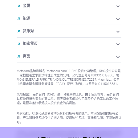
金属
能源
货币对
加密货币
商品
Metadoro品牌和域名 "metadoro.com "由RHC投资公司管理，RHC投资公司是
一家根据毛里求斯法律注册成立的公司，公司注册号为138336 C1/GBL，地
址为3 EMERALD PARK, TRIANON, QUATRE BORNES, 72257, Mauritius。公司
由毛里求斯金融服务管理局（"FSA"）授权并监管，执照号为 C115015381。
风险披露： 差价合约（CFD）是一种复杂的工具，由于使用杠杆，差价合约
具有快速损失资金的高风险。您应慎重考虑是否了解差价合约工具的工作原
理，是否准备好承受损失投资资金的高风险。
所有商标、标识和品牌名称均为其各自所有者的财产。本网站使用的所有公
司、产品和服务名称仅供识别之用。使用这些名称、商标和品牌并不意味着认
可。
本网站上的信息不针对任何国家或司法管辖区的居民，在这些国家或司法管辖
区，信息的发布或使用将违反当地法律或法规。更多信息请参阅反洗钱/KYC