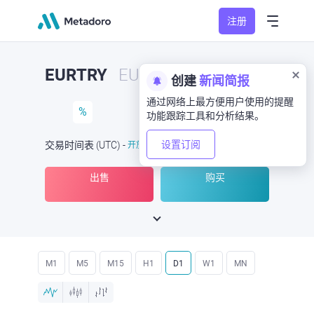
注册
EURTRY
EUR/TRY
创建
新闻简报
通过网络上最方便用户使用的提醒
%
功能跟踪工具和分析结果。
设置订阅
交易时间表
(UTC
) -
开放
于
出售
购买
M1
M5
M15
H1
D1
W1
MN