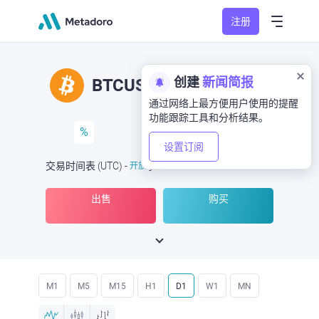
注册
创建
新闻简报
BTCUSD
BTC/USD
通过网络上最方便用户使用的提醒
功能跟踪工具和分析结果。
%
设置订阅
交易时间表
(UTC
) -
开放
于
出售
购买
M1
M5
M15
H1
D1
W1
MN