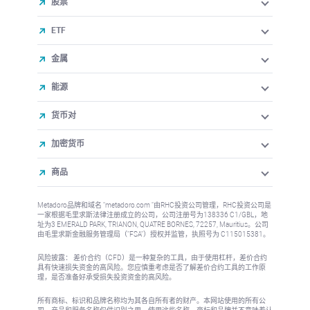
股票
ETF
金属
能源
货币对
加密货币
商品
Metadoro品牌和域名 "metadoro.com "由RHC投资公司管理，RHC投资公司是
一家根据毛里求斯法律注册成立的公司，公司注册号为138336 C1/GBL，地
址为3 EMERALD PARK, TRIANON, QUATRE BORNES, 72257, Mauritius。公司
由毛里求斯金融服务管理局（"FSA"）授权并监管，执照号为 C115015381。
风险披露： 差价合约（CFD）是一种复杂的工具，由于使用杠杆，差价合约
具有快速损失资金的高风险。您应慎重考虑是否了解差价合约工具的工作原
理，是否准备好承受损失投资资金的高风险。
所有商标、标识和品牌名称均为其各自所有者的财产。本网站使用的所有公