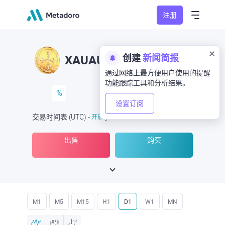
注册
创建
新闻简报
XAUAUD
XAU/AUD
通过网络上最方便用户使用的提醒
功能跟踪工具和分析结果。
%
设置订阅
交易时间表
(UTC
) -
开放
于
出售
购买
M1
M5
M15
H1
D1
W1
MN