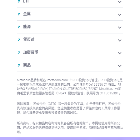
ETF
金属
能源
货币对
加密货币
商品
Metadoro品牌和域名 "metadoro.com "由RHC投资公司管理，RHC投资公司是
一家根据毛里求斯法律注册成立的公司，公司注册号为138336 C1/GBL，地
址为3 EMERALD PARK, TRIANON, QUATRE BORNES, 72257, Mauritius。公司
由毛里求斯金融服务管理局（"FSA"）授权并监管，执照号为 C115015381。
风险披露： 差价合约（CFD）是一种复杂的工具，由于使用杠杆，差价合约
具有快速损失资金的高风险。您应慎重考虑是否了解差价合约工具的工作原
理，是否准备好承受损失投资资金的高风险。
所有商标、标识和品牌名称均为其各自所有者的财产。本网站使用的所有公
司、产品和服务名称仅供识别之用。使用这些名称、商标和品牌并不意味着认
可。