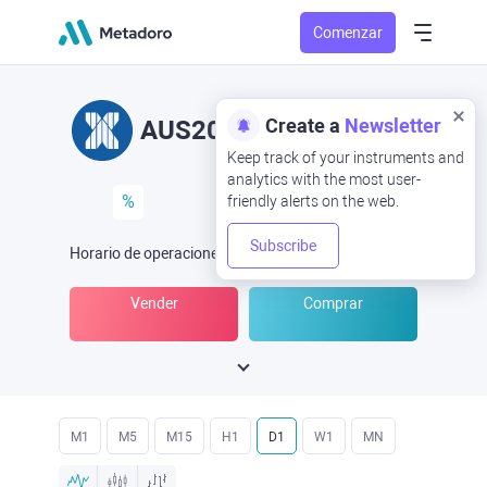
Comenzar
Create a
Newsletter
AUS200
Keep track of your instruments and
analytics with the most user-
%
friendly alerts on the web.
Subscribe
Horario de operaciones
(UTC
) -
Abrir ahora
a las
Vender
Comprar
M1
M5
M15
H1
D1
W1
MN