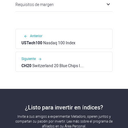
Requisitos de margen
Anterior
USTech100
Nasdaq 100 Index
Siguiente
CH20
Switzerland 20 Blue Chips Index
¿Listo para invertir en índices?
Invite a sus amigos a experimentar Metadoro, operen juntos y
compartan su pasión por invertir. Lea más sobre el programa de
afiliados en su Área Personal.