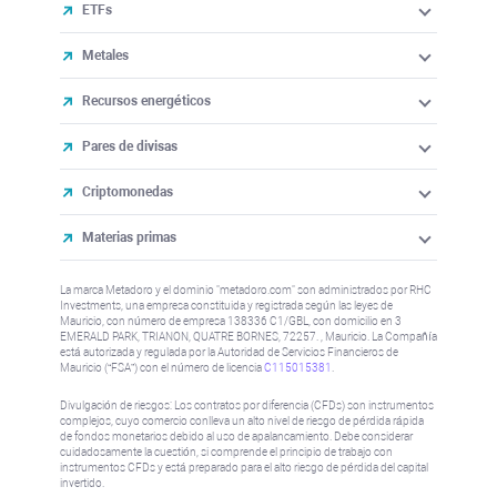
ETFs
Metales
Recursos energéticos
Pares de divisas
Criptomonedas
Materias primas
La marca Metadoro y el dominio "metadoro.com" son administrados por RHC
Investments, una empresa constituida y registrada según las leyes de
Mauricio, con número de empresa 138336 C1/GBL, con domicilio en 3
EMERALD PARK, TRIANON, QUATRE BORNES, 72257. , Mauricio. La Compañía
está autorizada y regulada por la Autoridad de Servicios Financieros de
Mauricio (“FSA”) con el número de licencia
C115015381
.
Divulgación de riesgos: Los contratos por diferencia (CFDs) son instrumentos
complejos, cuyo comercio conlleva un alto nivel de riesgo de pérdida rápida
de fondos monetarios debido al uso de apalancamiento. Debe considerar
cuidadosamente la cuestión, si comprende el principio de trabajo con
instrumentos CFDs y está preparado para el alto riesgo de pérdida del capital
invertido.