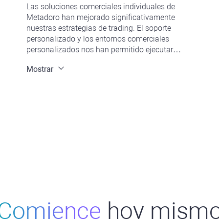
Las soluciones comerciales individuales de
Metadoro han mejorado significativamente
nuestras estrategias de trading. El soporte
personalizado y los entornos comerciales
personalizados nos han permitido ejecutar
operaciones complejas con una eficiencia
Mostrar
inigualable. La alta liquidez y la ejecución
rápida cambian las reglas del juego para
nuestras operaciones comerciales de alta
frecuencia.
Comience
hoy mism