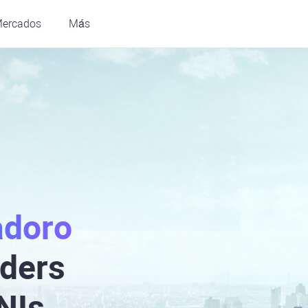
ercados
Más
adoro
aders
HNIs