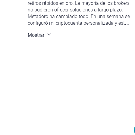
retiros rápidos en oro. La mayoría de los brokers
no pudieron ofrecer soluciones a largo plazo.
Metadoro ha cambiado todo. En una semana se
configuró mi criptocuenta personalizada y estoy
distando realizando operaciones consistentes
Mostrar
con una ejecución excelente. ¡Por muchos años
más de trabajar juntos de manera rentable!