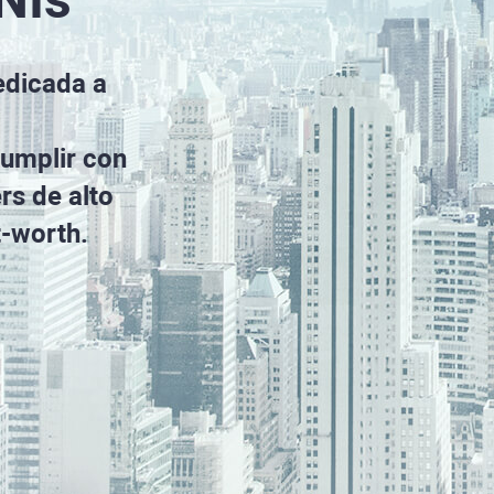
edicada a
cumplir con
rs de alto
t-worth.