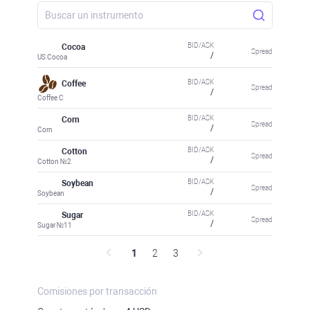
BID/ASK
Cocoa
Spread
/
US Cocoa
BID/ASK
Coffee
Spread
/
Coffee C
BID/ASK
Corn
Spread
/
Corn
BID/ASK
Cotton
Spread
/
Cotton №2
BID/ASK
Soybean
Spread
/
Soybean
BID/ASK
Sugar
Spread
/
Sugar №11
1
2
3
Comisiones por transacción