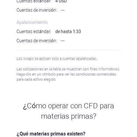
Cuentas estándar:
4 USD
Cuentas de inversión:
---
Apalancamiento
Cuentas estándar:
de hasta 1:33
Cuentas de inversión:
---
Los swaps se aplican solo a cuentas apalancadas.
Las cotizaciones en la tabla se muestran con fines informativos.
Haga clic en un símbolo para ver las condiciones comerciales
para cada activo elegido.
¿Cómo operar con CFD para
materias primas?
¿Qué materias primas existen?