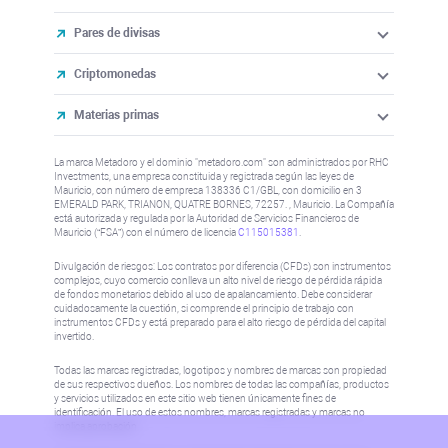
Pares de divisas
Criptomonedas
Materias primas
La marca Metadoro y el dominio "metadoro.com" son administrados por RHC
Investments, una empresa constituida y registrada según las leyes de
Mauricio, con número de empresa 138336 C1/GBL, con domicilio en 3
EMERALD PARK, TRIANON, QUATRE BORNES, 72257. , Mauricio. La Compañía
está autorizada y regulada por la Autoridad de Servicios Financieros de
Mauricio (“FSA”) con el número de licencia
C115015381
.
Divulgación de riesgos: Los contratos por diferencia (CFDs) son instrumentos
complejos, cuyo comercio conlleva un alto nivel de riesgo de pérdida rápida
de fondos monetarios debido al uso de apalancamiento. Debe considerar
cuidadosamente la cuestión, si comprende el principio de trabajo con
instrumentos CFDs y está preparado para el alto riesgo de pérdida del capital
invertido.
Todas las marcas registradas, logotipos y nombres de marcas son propiedad
de sus respectivos dueños. Los nombres de todas las compañías, productos
y servicios utilizados en este sitio web tienen únicamente fines de
identificación. El uso de estos nombres, marcas registradas y marcas no
implica aprobación.