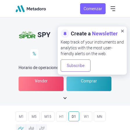
Comenzar
Create a
Newsletter
SPY
Keep track of your instruments and
analytics with the most user-
%
friendly alerts on the web.
Subscribe
Horario de operaciones
(UTC
) -
Abrir ahora
a las
Vender
Comprar
M1
M5
M15
H1
D1
W1
MN