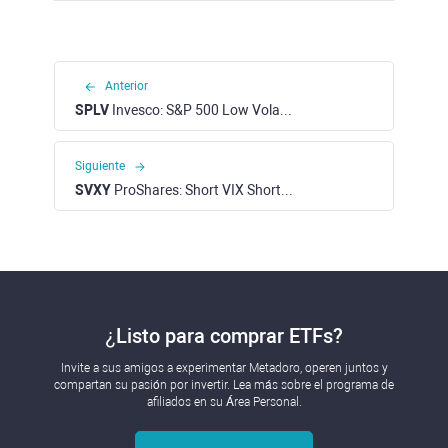
Anterior
SPLV
Invesco: S&P 500 Low Volatility ETF (NYSE)
Siguiente
SVXY
ProShares: Short VIX Short-Term Futures ETF (NYSE)
¿Listo para comprar ETFs?
Invite a sus amigos a experimentar Metadoro, operen juntos y
compartan su pasión por invertir. Lea más sobre el programa de
afiliados en su Área Personal.