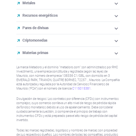
Metales
Recursos energéticos
Pares de divisas
Criptomonedas
Materias primas
La marca Metadoro y el dominio "metadoro.com" son administrados por RHC
Investments, una empresa constituida y registrada según las leyes de
Mauricio, con número de empresa 138336 C1/GBL, con domicilio en 3
EMERALD PARK, TRIANON, QUATRE BORNES, 72257. , Mauricio. La Compañía
está autorizada y regulada por la Autoridad de Servicios Financieros de
Mauricio (“FSA”) con el número de licencia
C115015381
.
Divulgación de riesgos: Los contratos por diferencia (CFDs) son instrumentos
complejos, cuyo comercio conlleva un alto nivel de riesgo de pérdida rápida
de fondos monetarios debido al uso de apalancamiento. Debe considerar
cuidadosamente la cuestión, si comprende el principio de trabajo con
instrumentos CFDs y está preparado para el alto riesgo de pérdida del capital
invertido.
Todas las marcas registradas, logotipos y nombres de marcas son propiedad
de sus respectivos dueños. Los nombres de todas las compañías, productos