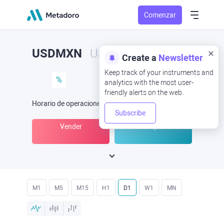
Comenzar
USDMXN
USD/MXN
Create a
Newsletter
Keep track of your instruments and
%
analytics with the most user-
friendly alerts on the web.
Horario de operaciones
(UTC
) -
Abrir ahora
a las
Subscribe
Vender
Comprar
M1
M5
M15
H1
D1
W1
MN