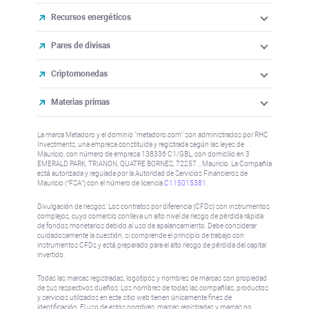
Recursos energéticos
Pares de divisas
Criptomonedas
Materias primas
La marca Metadoro y el dominio "metadoro.com" son administrados por RHC
Investments, una empresa constituida y registrada según las leyes de
Mauricio, con número de empresa 138336 C1/GBL, con domicilio en 3
EMERALD PARK, TRIANON, QUATRE BORNES, 72257. , Mauricio. La Compañía
está autorizada y regulada por la Autoridad de Servicios Financieros de
Mauricio (“FSA”) con el número de licencia
C115015381
.
Divulgación de riesgos: Los contratos por diferencia (CFDs) son instrumentos
complejos, cuyo comercio conlleva un alto nivel de riesgo de pérdida rápida
de fondos monetarios debido al uso de apalancamiento. Debe considerar
cuidadosamente la cuestión, si comprende el principio de trabajo con
instrumentos CFDs y está preparado para el alto riesgo de pérdida del capital
invertido.
Todas las marcas registradas, logotipos y nombres de marcas son propiedad
de sus respectivos dueños. Los nombres de todas las compañías, productos
y servicios utilizados en este sitio web tienen únicamente fines de
identificación. El uso de estos nombres, marcas registradas y marcas no