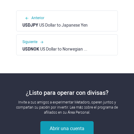
Anterior
USDJPY
US Dollar to Japanese Yen
Siguiente
USDNOK
US Dollar to Norwegian Krone
¿Listo para operar con divisas?
Invite a sus amigos a experimentar Metadoro, operen juntos y
compartan su pasión por invertir. Lea más sobre el programa de
afiliados en su Área Personal.
Abrir una cuenta