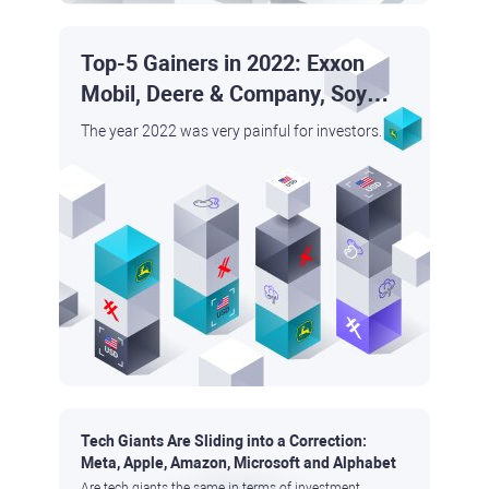
Top-5 Gainers in 2022: Exxon
Mobil, Deere & Company, Soy
Beans, Cotton, and the Dollar
The year 2022 was very painful for investors.
Tech Giants Are Sliding into a Correction:
Meta, Apple, Amazon, Microsoft and Alphabet
Are tech giants the same in terms of investment