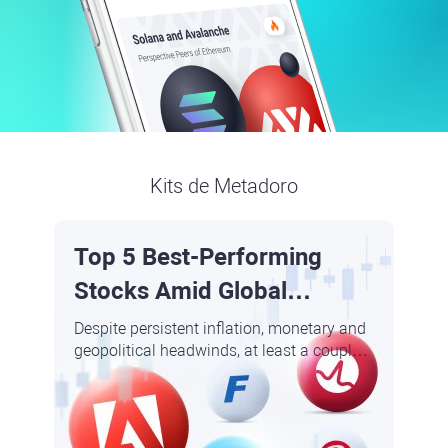
Kits de Metadoro
Top 5 Best-Performing
Stocks Amid Global
Uncertainty: Adobe,
Despite persistent inflation, monetary and
geopolitical headwinds, at least a couple
Broadcom, Fastenal,
of dozen firms may apply for trading better
Lululemon, Nasdaq
than the market