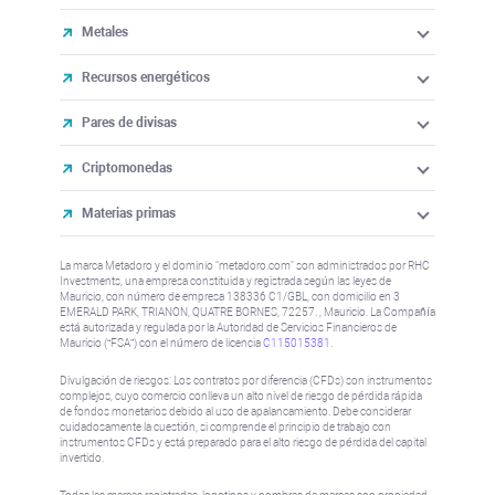
Metales
Recursos energéticos
Pares de divisas
Criptomonedas
Materias primas
La marca Metadoro y el dominio "metadoro.com" son administrados por RHC
Investments, una empresa constituida y registrada según las leyes de
Mauricio, con número de empresa 138336 C1/GBL, con domicilio en 3
EMERALD PARK, TRIANON, QUATRE BORNES, 72257. , Mauricio. La Compañía
está autorizada y regulada por la Autoridad de Servicios Financieros de
Mauricio (“FSA”) con el número de licencia
C115015381
.
Divulgación de riesgos: Los contratos por diferencia (CFDs) son instrumentos
complejos, cuyo comercio conlleva un alto nivel de riesgo de pérdida rápida
de fondos monetarios debido al uso de apalancamiento. Debe considerar
cuidadosamente la cuestión, si comprende el principio de trabajo con
instrumentos CFDs y está preparado para el alto riesgo de pérdida del capital
invertido.