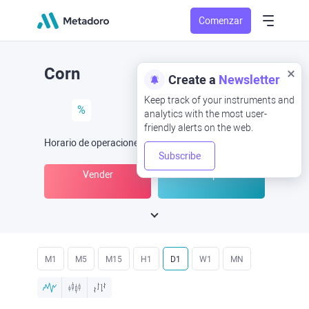
Comenzar
Corn
Create a
Newsletter
Keep track of your instruments and
%
analytics with the most user-
friendly alerts on the web.
Horario de operaciones
(UTC
) -
Abrir ahora
a las
Subscribe
Vender
Comprar
M1
M5
M15
H1
D1
W1
MN