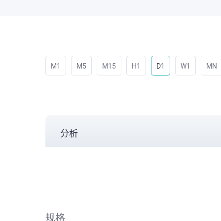
M1
M5
M15
H1
D1
W1
MN
分析
规格