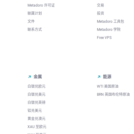
Metadoro 许可证
交易
联属计划
投资
文件
Metadoro 工具包
联系方式
Metadoro 学院
Free VPS
金属
能源
白银兑欧元
WTI 美国原油
白银兑美元
BRN 英国布伦特原油
白银兑英镑
铝兑美元
黄金兑澳元
XAU 至欧元