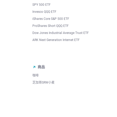
SPY 500 ETF
Invesco QQQ ETF
iShares Core S&P 500 ETF
ProShares Short QQQ ETF
Dow Jones Industrial Average Trust ETF
ARK Next Generation Internet ETF
商品
咖啡
芝加哥SRW小麦