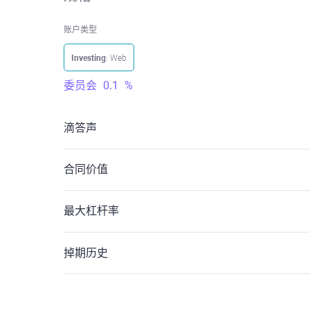
账户类型
Investing
: Web
委员会
0.1
%
滴答声
合同价值
最大杠杆率
掉期历史