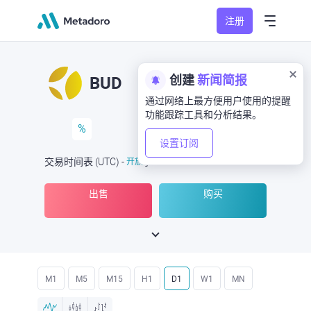
注册
创建
新闻简报
BUD
通过网络上最方便用户使用的提醒
功能跟踪工具和分析结果。
%
设置订阅
交易时间表
(UTC
) -
开放
于
出售
购买
M1
M5
M15
H1
D1
W1
MN