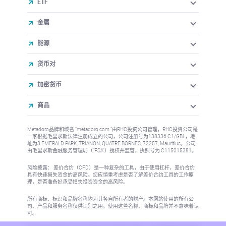
ETF
金属
能源
货币对
加密货币
商品
Metadoro品牌和域名 "metadoro.com "由RHC投资公司管理，RHC投资公司是
一家根据毛里求斯法律注册成立的公司，公司注册号为138336 C1/GBL，地
址为3 EMERALD PARK, TRIANON, QUATRE BORNES, 72257, Mauritius。公司
由毛里求斯金融服务管理局（"FSA"）授权并监管，执照号为 C115015381。
风险披露： 差价合约（CFD）是一种复杂的工具，由于使用杠杆，差价合约
具有快速损失资金的高风险。您应慎重考虑是否了解差价合约工具的工作原
理，是否准备好承受损失投资资金的高风险。
所有商标、标识和品牌名称均为其各自所有者的财产。本网站使用的所有公
司、产品和服务名称仅供识别之用。使用这些名称、商标和品牌并不意味着认
可。