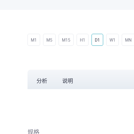
M1
M5
M15
H1
D1
W1
MN
分析
说明
规格