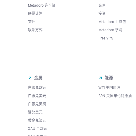
Metadoro 许可证
交易
联属计划
投资
文件
Metadoro 工具包
联系方式
Metadoro 学院
Free VPS
金属
能源
白银兑欧元
WTI 美国原油
白银兑美元
BRN 英国布伦特原油
白银兑英镑
铝兑美元
黄金兑澳元
XAU 至欧元