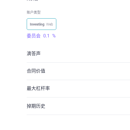
账户类型
Investing
: Web
委员会
0.1
%
滴答声
合同价值
最大杠杆率
掉期历史