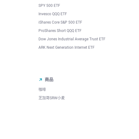
SPY 500 ETF
Invesco QQQ ETF
iShares Core S&P 500 ETF
ProShares Short QQQ ETF
Dow Jones Industrial Average Trust ETF
ARK Next Generation Internet ETF
商品
咖啡
芝加哥SRW小麦