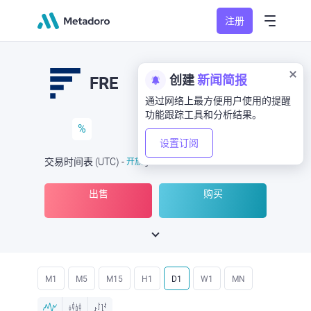
注册
创建
新闻简报
FRE
通过网络上最方便用户使用的提醒
功能跟踪工具和分析结果。
%
设置订阅
交易时间表
(UTC
) -
开放
于
出售
购买
M1
M5
M15
H1
D1
W1
MN