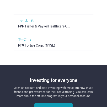
上一页
FPH
Fisher & Paykel Healthcare Corporation Ltd (ASX)
下一页
FTV
Fortive Corp. (NYSE)
Investing for everyone
Open an account and start investing with Metadoro now. Invite
friends and get rewarded for their active trading. You can learn
more about the affiliate program in your personal account.