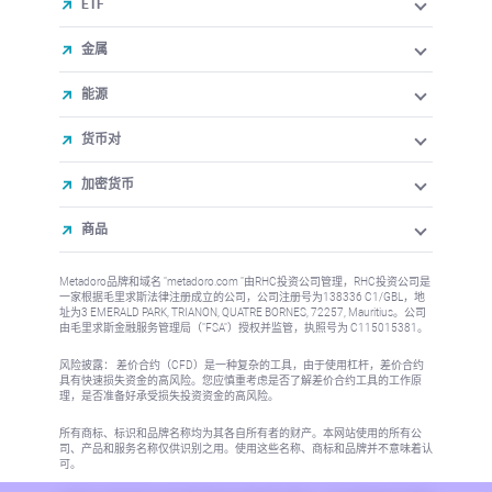
ETF
金属
能源
货币对
加密货币
商品
Metadoro品牌和域名 "metadoro.com "由RHC投资公司管理，RHC投资公司是
一家根据毛里求斯法律注册成立的公司，公司注册号为138336 C1/GBL，地
址为3 EMERALD PARK, TRIANON, QUATRE BORNES, 72257, Mauritius。公司
由毛里求斯金融服务管理局（"FSA"）授权并监管，执照号为 C115015381。
风险披露： 差价合约（CFD）是一种复杂的工具，由于使用杠杆，差价合约
具有快速损失资金的高风险。您应慎重考虑是否了解差价合约工具的工作原
理，是否准备好承受损失投资资金的高风险。
所有商标、标识和品牌名称均为其各自所有者的财产。本网站使用的所有公
司、产品和服务名称仅供识别之用。使用这些名称、商标和品牌并不意味着认
可。