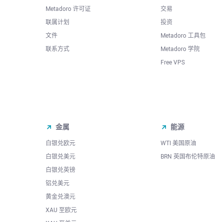
Metadoro 许可证
交易
联属计划
投资
文件
Metadoro 工具包
联系方式
Metadoro 学院
Free VPS
金属
能源
白银兑欧元
WTI 美国原油
白银兑美元
BRN 英国布伦特原油
白银兑英镑
铝兑美元
黄金兑澳元
XAU 至欧元