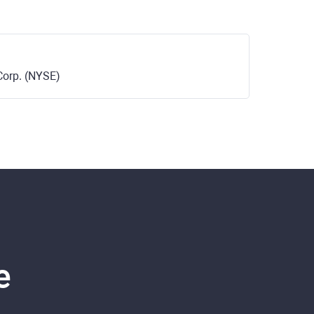
orp. (NYSE)
e