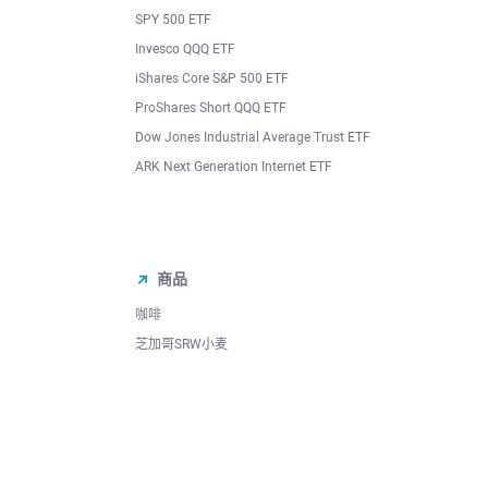
SPY 500 ETF
Invesco QQQ ETF
iShares Core S&P 500 ETF
ProShares Short QQQ ETF
Dow Jones Industrial Average Trust ETF
ARK Next Generation Internet ETF
商品
咖啡
芝加哥SRW小麦