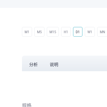
M1
M5
M15
H1
D1
W1
MN
分析
说明
规格