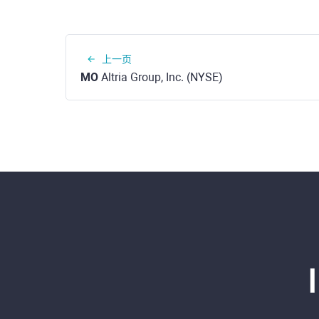
上一页
MO
Altria Group, Inc. (NYSE)