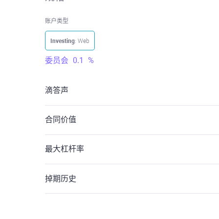
账户类型
Investing
: Web
委员会
0.1
%
滴答声
合同价值
最大杠杆率
掉期历史