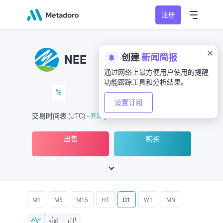
注册
创建
新闻简报
NEE
通过网络上最方便用户使用的提醒
功能跟踪工具和分析结果。
%
设置订阅
交易时间表
(UTC
) -
开放
于
出售
购买
M1
M5
M15
H1
D1
W1
MN