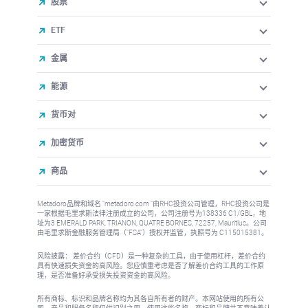
股票
ETF
金属
能源
货币对
加密货币
商品
Metadoro品牌和域名 "metadoro.com "由RHC投资公司管理，RHC投资公司是
一家根据毛里求斯法律注册成立的公司，公司注册号为138336 C1/GBL，地
址为3 EMERALD PARK, TRIANON, QUATRE BORNES, 72257, Mauritius。公司
由毛里求斯金融服务管理局（"FSA"）授权并监管，执照号为 C115015381。
风险披露： 差价合约（CFD）是一种复杂的工具，由于使用杠杆，差价合约
具有快速损失资金的高风险。您应慎重考虑是否了解差价合约工具的工作原
理，是否准备好承受损失投资资金的高风险。
所有商标、标识和品牌名称均为其各自所有者的财产。本网站使用的所有公