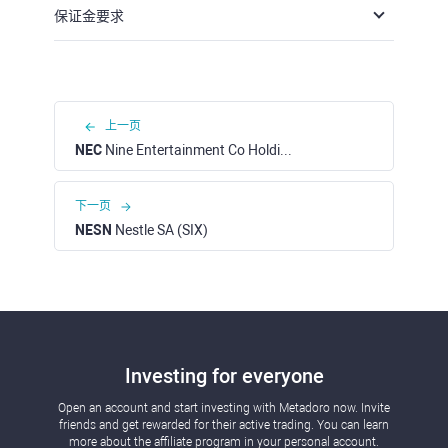
保证金要求
上一页
NEC
Nine Entertainment Co Holdings (ASX)
下一页
NESN
Nestle SA (SIX)
Investing for everyone
Open an account and start investing with Metadoro now. Invite
friends and get rewarded for their active trading. You can learn
more about the affiliate program in your personal account.