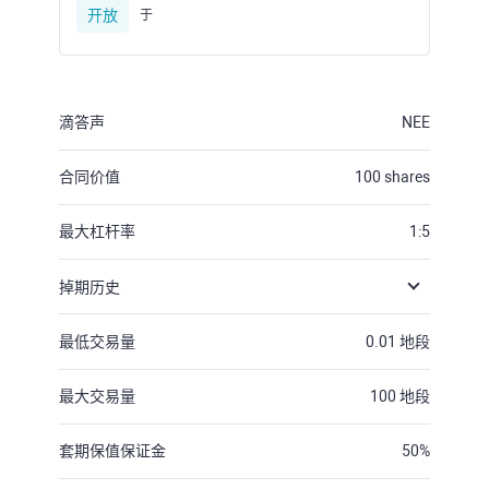
开放
于
滴答声
NEE
合同价值
100
shares
最大杠杆率
1:5
掉期历史
最低交易量
0.01
地段
最大交易量
100
地段
套期保值保证金
50
%