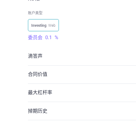
账户类型
Investing
: Web
委员会
0.1
%
滴答声
合同价值
最大杠杆率
掉期历史