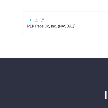
上一页
PEP
PepsiCo, Inc. (NASDAQ)