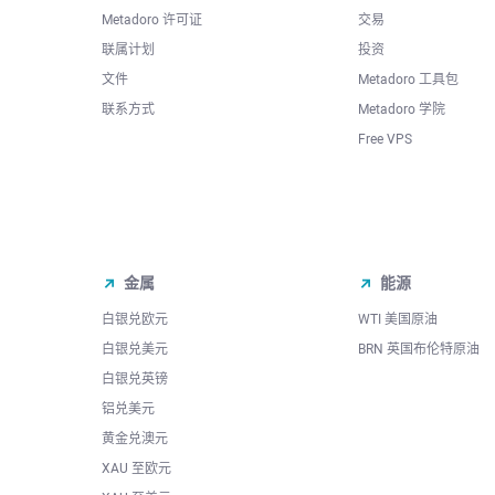
Metadoro 许可证
交易
联属计划
投资
文件
Metadoro 工具包
联系方式
Metadoro 学院
Free VPS
金属
能源
白银兑欧元
WTI 美国原油
白银兑美元
BRN 英国布伦特原油
白银兑英镑
铝兑美元
黄金兑澳元
XAU 至欧元