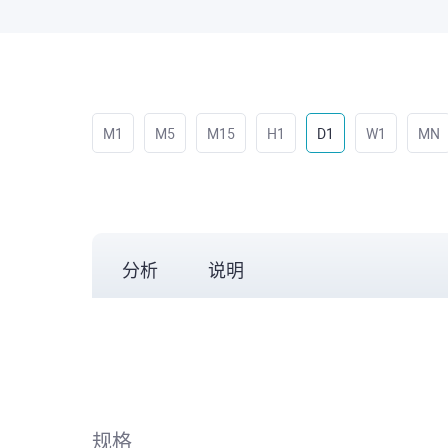
M1
M5
M15
H1
D1
W1
MN
分析
说明
规格