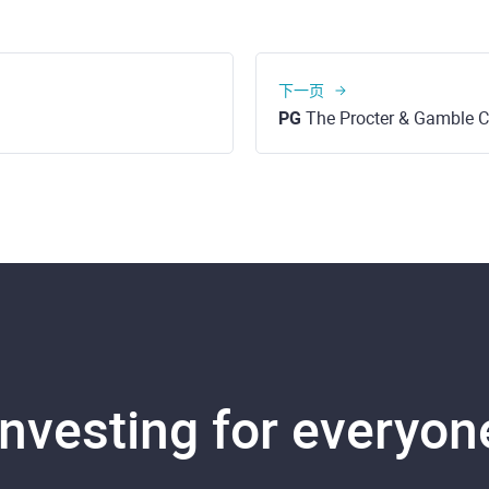
下一页
PG
The Procter & Gamble C
Investing for everyon