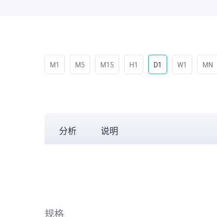
M1
M5
M15
H1
D1
W1
MN
分析
说明
规格