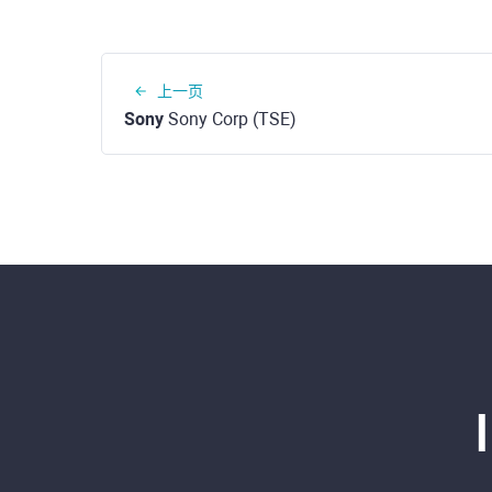
上一页
Sony
Sony Corp (TSE)