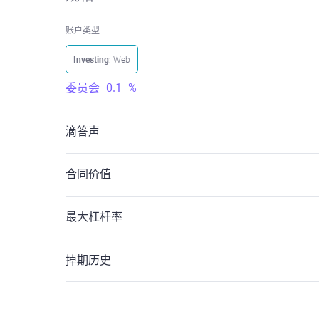
账户类型
Investing
: Web
委员会
0.1
%
滴答声
合同价值
最大杠杆率
掉期历史