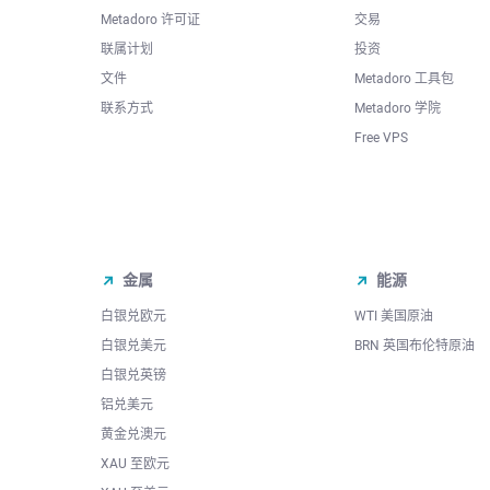
Metadoro 许可证
交易
联属计划
投资
文件
Metadoro 工具包
联系方式
Metadoro 学院
Free VPS
金属
能源
白银兑欧元
WTI 美国原油
白银兑美元
BRN 英国布伦特原油
白银兑英镑
铝兑美元
黄金兑澳元
XAU 至欧元