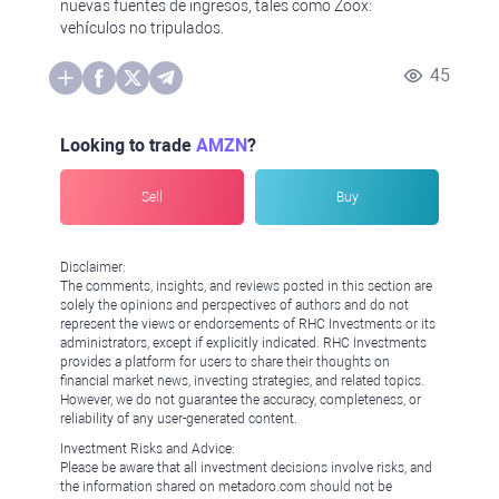
nuevas fuentes de ingresos, tales como Zoox:
vehículos no tripulados.
45
Looking to trade
AMZN
?
Sell
Buy
Disclaimer:
The comments, insights, and reviews posted in this section are
solely the opinions and perspectives of authors and do not
represent the views or endorsements of RHC Investments or its
administrators, except if explicitly indicated. RHC Investments
provides a platform for users to share their thoughts on
financial market news, investing strategies, and related topics.
However, we do not guarantee the accuracy, completeness, or
reliability of any user-generated content.
Investment Risks and Advice:
Please be aware that all investment decisions involve risks, and
the information shared on metadoro.com should not be