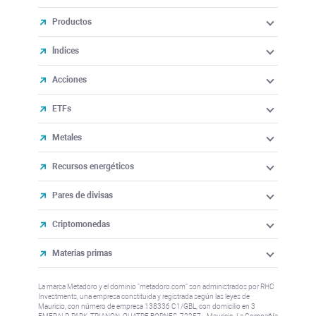
Productos
Índices
Acciones
ETFs
Metales
Recursos energéticos
Pares de divisas
Criptomonedas
Materias primas
La marca Metadoro y el dominio "metadoro.com" son administrados por RHC
Investments, una empresa constituida y registrada según las leyes de
Mauricio, con número de empresa 138336 C1/GBL, con domicilio en 3