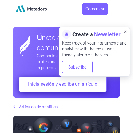
Comenzar
Create a
Newsletter
Únete a nuestra
Keep track of your instruments and
comunidad
analytics with the most user-
friendly alerts on the web.
Comparta sus observaciones
profesionales y aficionadas, intercambie
Subscribe
experiencias, anticipe desarrollos
Inicia sesión y escribe un artículo
Artículos de analítica