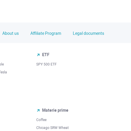
About us
Affiliate Program
Legal documents
ETF
ple
SPY 500 ETF
Tesla
Materie prime
Coffee
Chicago SRW Wheat