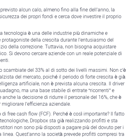
previsto alcun calo, almeno fino alla fine dell'anno, la
icurezza dei propri fondi e cerca dove investire il proprio
La tecnologia è una delle industrie più dinamiche e
e protagoniste della crescita durante l'entusiasmo del
izio della correzione. Tuttavia, non bisogna acquistare
ico. Si devono cercare aziende con un reale potenziale di
enti.
no scambiate del 33% al di sotto dei livelli massimi. Non c'è
alzista del mercato, poiché il periodo di forte crescita è già
igenza artificiale, non è prevista alcuna crescita. Il driver
 guadagno, ma una base stabile di entrate “ricorrenti” e
re anche la decisione di ridurre il personale del 16%, che è
igliorare l'efficienza aziendale.
 di free cash flow (FCF). Perché è così importante? Il fatto
tecnologiche, Dropbox sta già realizzando profitti e sta
estitori non sono più disposti a pagare più del dovuto per i
ma linea. Quest'anno la società prevede profitti compresi tra