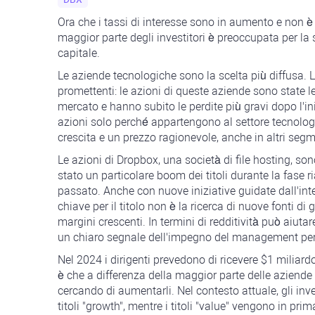
Ora che i tassi di interesse sono in aumento e non è 
maggior parte degli investitori è preoccupata per la s
capitale.
Le aziende tecnologiche sono la scelta più diffusa. 
promettenti: le azioni di queste aziende sono state l
mercato e hanno subito le perdite più gravi dopo l'in
azioni solo perché appartengono al settore tecnolog
crescita e un prezzo ragionevole, anche in altri segm
Le azioni di Dropbox, una società di file hosting, so
stato un particolare boom dei titoli durante la fase ri
passato. Anche con nuove iniziative guidate dall'intell
chiave per il titolo non è la ricerca di nuove fonti di
margini crescenti. In termini di redditività può aiuta
un chiaro segnale dell'impegno del management per m
Nel 2024 i dirigenti prevedono di ricevere $1 miliardo
è che a differenza della maggior parte delle aziende 
cercando di aumentarli. Nel contesto attuale, gli inv
titoli "growth", mentre i titoli "value" vengono in pri