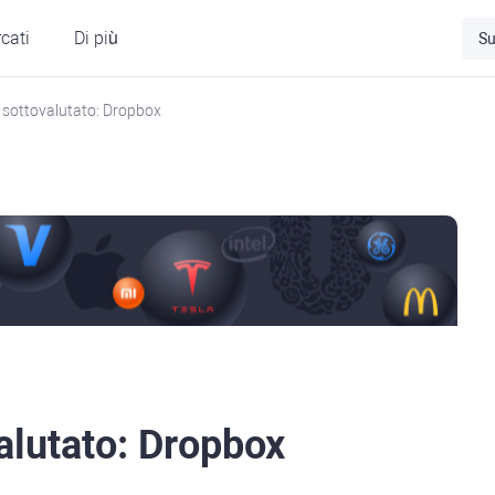
cati
Di più
Su
e sottovalutato: Dropbox
valutato: Dropbox