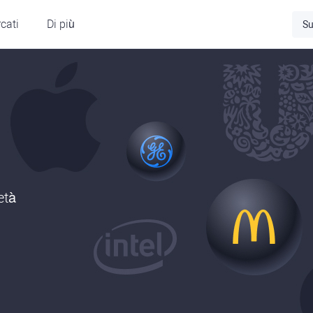
cati
Di più
Su
età