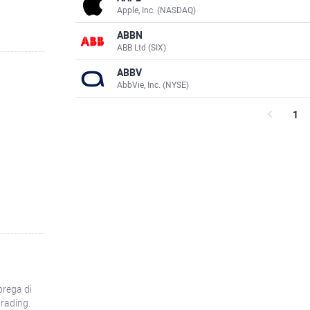
Apple, Inc. (NASDAQ)
ABBN
ABB Ltd (SIX)
ABBV
AbbVie, Inc. (NYSE)
1
prega di
trading.