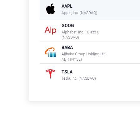
AAPL
Apple, Inc. (NASDAQ)
GOOG
Alphabet, Inc. - Class C
(NASDAQ)
BABA
Alibaba Group Holding Ltd -
ADR (NYSE)
TSLA
Tesla, Inc. (NASDAQ)