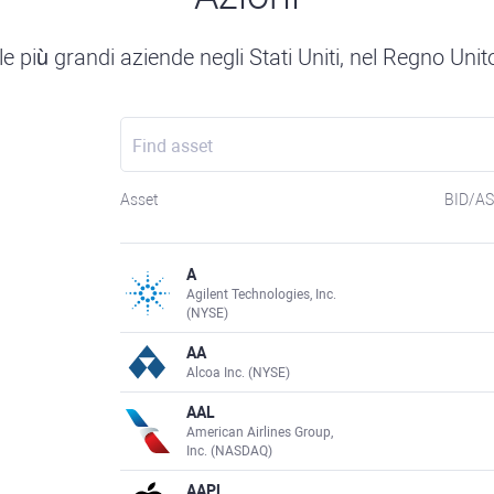
lle più grandi aziende negli Stati Uniti, nel Regno Unito
Asset
BID/A
A
Agilent Technologies, Inc.
(NYSE)
AA
Alcoa Inc. (NYSE)
AAL
American Airlines Group,
Inc. (NASDAQ)
AAPL