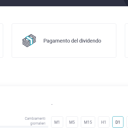
Pagamento del dividendo
-
Cambiamenti
M1
M5
M15
H1
D1
giornalieri