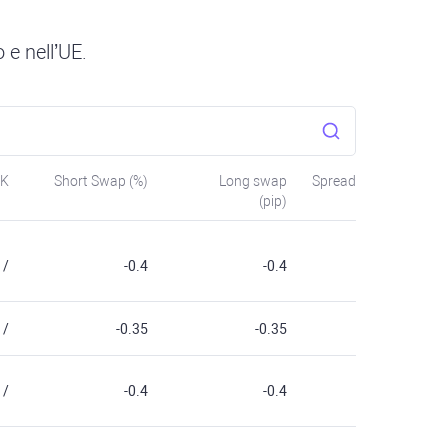
 e nell’UE.
SK
Short Swap (%)
Long swap
Spread
(pip)
/
-0.4
-0.4
/
-0.35
-0.35
/
-0.4
-0.4