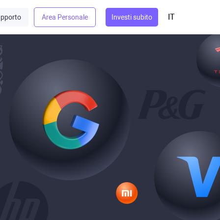
IT
pporto
Area Personale
Investi subito