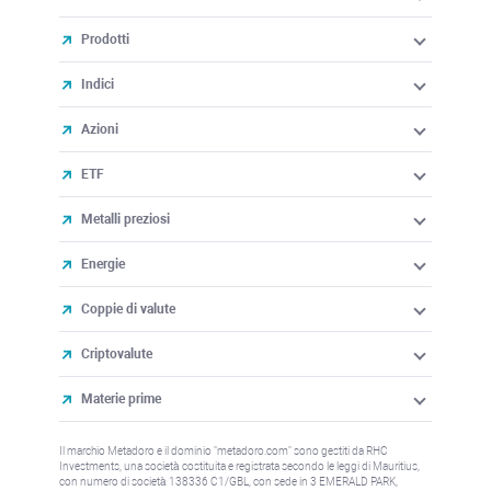
Prodotti
Indici
Azioni
ETF
Metalli preziosi
Energie
Coppie di valute
Criptovalute
Materie prime
Il marchio Metadoro e il dominio "metadoro.com" sono gestiti da RHC
Investments, una società costituita e registrata secondo le leggi di Mauritius,
con numero di società 138336 C1/GBL, con sede in 3 EMERALD PARK,