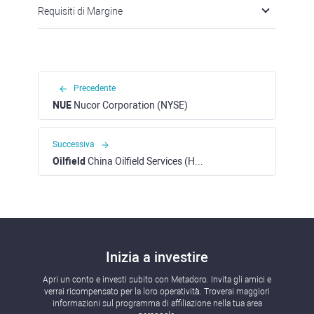
Requisiti di Margine
Precedente
NUE
Nucor Corporation (NYSE)
Successiva
Oilfield
China Oilfield Services (HKEX)
Inizia a investire
Apri un conto e investi subito con Metadoro. Invita gli amici e
verrai ricompensato per la loro operatività. Troverai maggiori
informazioni sul programma di affiliazione nella tua area