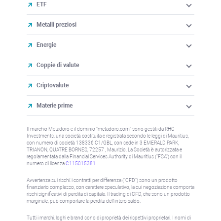
ETF
Metalli preziosi
Energie
Coppie di valute
Criptovalute
Materie prime
Il marchio Metadoro e il dominio "metadoro.com" sono gestiti da RHC
Investments, una società costituita e registrata secondo le leggi di Mauritius,
con numero di società 138336 C1/GBL, con sede in 3 EMERALD PARK,
TRIANON, QUATRE BORNES, 72257 , Maurizio. La Società è autorizzata e
regolamentata dalla Financial Services Authority di Mauritius ("FSA") con il
numero di licenza
C115015381
.
Avvertenza sui rischi: i contratti per differenza ("CFD") sono un prodotto
finanziario complesso, con carattere speculativo, la cui negoziazione comporta
rischi significativi di perdita di capitale. Il trading di CFD, che sono un prodotto
marginale, può comportare la perdita dell'intero saldo.
Tutti i marchi, loghi e brand sono di proprietà dei rispettivi proprietari. I nomi di