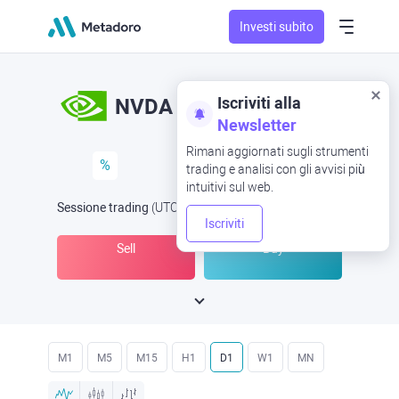
Investi subito
Iscriviti alla
NVDA
Newsletter
Rimani aggiornati sugli strumenti
%
trading e analisi con gli avvisi più
intuitivi sul web.
Sessione trading
(UTC
) -
Aperta ora
alle
Iscriviti
Sell
Buy
M1
M5
M15
H1
D1
W1
MN