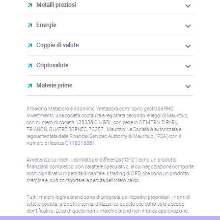
Metalli preziosi
Energie
Coppie di valute
Criptovalute
Materie prime
Il marchio Metadoro e il dominio "metadoro.com" sono gestiti da RHC
Investments, una società costituita e registrata secondo le leggi di Mauritius,
con numero di società 138336 C1/GBL, con sede in 3 EMERALD PARK,
TRIANON, QUATRE BORNES, 72257 , Maurizio. La Società è autorizzata e
regolamentata dalla Financial Services Authority di Mauritius ("FSA") con il
numero di licenza
C115015381
.
Avvertenza sui rischi: i contratti per differenza ("CFD") sono un prodotto
finanziario complesso, con carattere speculativo, la cui negoziazione comporta
rischi significativi di perdita di capitale. Il trading di CFD, che sono un prodotto
marginale, può comportare la perdita dell'intero saldo.
Tutti i marchi, loghi e brand sono di proprietà dei rispettivi proprietari. I nomi di
tutte le società, prodotti e servizi utilizzati su questo sito sono solo a scopo
identificativo. L'uso di questi nomi, marchi e brand non implica approvazione.