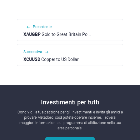
Precedente
XAUGBP
Gold to Great Britain Pound
Successiva
XCUUSD
Copper to US Dollar
Investimenti per tutti
Condividi la tua passione per gli investimenti e invita gli amici a
provare Metadoro, così potete operare insieme. Troverai
maggiori informazioni sul programma di affiliazione nella tua
area personale.