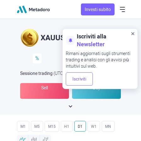
Investi subito
Iscriviti alla
XAUUSD
XAU/USD
Newsletter
Rimani aggiornati sugli strumenti
%
trading e analisi con gli avvisi più
intuitivi sul web.
Sessione trading
(UTC
) -
Aperta ora
alle
Iscriviti
Sell
Buy
M1
M5
M15
H1
D1
W1
MN