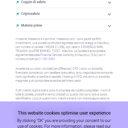
Coppie di valute
Criptovalute
Materie prime
Il marchio Metadoro e il dominio "metadoro.com" sono gestiti da RHC
Investments, una società costituita e registrata secondo le leggi di Mauritius,
con numero di società 138336 C1/GBL, con sede in 3 EMERALD PARK,
TRIANON, QUATRE BORNES, 72257 , Maurizio. La Società è autorizzata e
regolamentata dalla Financial Services Authority di Mauritius ("FSA") con il
numero di licenza
C115015381
.
Avvertenza sui rischi: i contratti per differenza ("CFD") sono un prodotto
finanziario complesso, con carattere speculativo, la cui negoziazione comporta
rischi significativi di perdita di capitale. Il trading di CFD, che sono un prodotto
marginale, può comportare la perdita dell'intero saldo.
Tutti i marchi, loghi e brand sono di proprietà dei rispettivi proprietari. I nomi di
tutte le società, prodotti e servizi utilizzati su questo sito sono solo a scopo
identificativo. L'uso di questi nomi, marchi e brand non implica approvazione.
Le informazioni su questo sito non sono dirette a residenti in alcun paese o
This website cookies optimise user experience
giurisdizione in cui tale distribuzione o utilizzo sarebbe contrario alla legge o
alla normativa locale. Per maggiori informazioni, fare riferimento alla politica
By clicking "OK" you are providing your consent to our
AML/KYC.
use of cookies. For more information, please read our