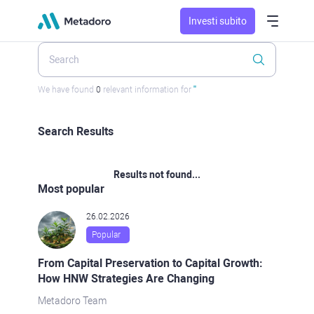
Investi subito
We have found
0
relevant information for
''
Search Results
Results not found...
Most popular
26.02.2026
Popular
From Capital Preservation to Capital Growth:
How HNW Strategies Are Changing
Metadoro Team