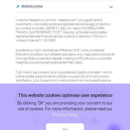
Materie prime
Il marchio Metadoro e il dominio "metadoro.com" sono gestiti da RHC
Investments, una società costituita e registrata secondo le leggi di Mauritius,
con numero di società 138336 C1/GBL, con sede in 3 EMERALD PARK,
TRIANON, QUATRE BORNES, 72257 , Maurizio. La Società è autorizzata e
regolamentata dalla Financial Services Authority di Mauritius ("FSA") con il
numero di licenza
C115015381
.
Avvertenza sui rischi: i contratti per differenza ("CFD") sono un prodotto
finanziario complesso, con carattere speculativo, la cui negoziazione comporta
rischi significativi di perdita di capitale. Il trading di CFD, che sono un prodotto
marginale, può comportare la perdita dell'intero saldo.
Tutti i marchi, loghi e brand sono di proprietà dei rispettivi proprietari. I nomi di
tutte le società, prodotti e servizi utilizzati su questo sito sono solo a scopo
identificativo. L'uso di questi nomi, marchi e brand non implica approvazione.
Le informazioni su questo sito non sono dirette a residenti in alcun paese o
This website cookies optimise user experience
giurisdizione in cui tale distribuzione o utilizzo sarebbe contrario alla legge o
alla normativa locale. Per maggiori informazioni, fare riferimento alla politica
By clicking "OK" you are providing your consent to our
AML/KYC.
use of cookies. For more information, please read our
Privacy Policy