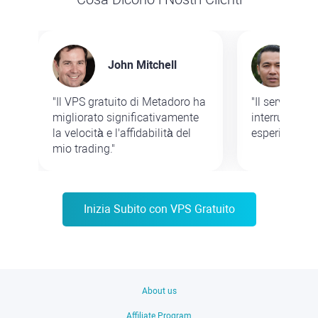
John Mitchell
Sa
"Il VPS gratuito di Metadoro ha
"Il servizio 
migliorato significativamente
interruzioni e
la velocità e l'affidabilità del
esperienza di 
mio trading."
Inizia Subito con VPS Gratuito
About us
Affiliate Program