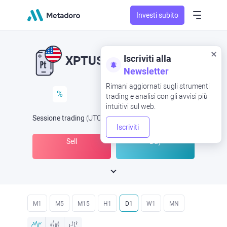
Investi subito
Iscriviti alla
XPTUSD
XPT/USD
Newsletter
Rimani aggiornati sugli strumenti
%
trading e analisi con gli avvisi più
intuitivi sul web.
Sessione trading
(UTC
) -
Aperta ora
alle
Iscriviti
Sell
Buy
M1
M5
M15
H1
D1
W1
MN