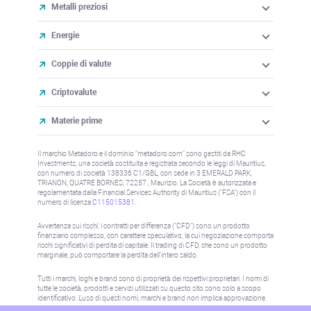
Metalli preziosi
Energie
Coppie di valute
Criptovalute
Materie prime
Il marchio Metadoro e il dominio "metadoro.com" sono gestiti da RHC
Investments, una società costituita e registrata secondo le leggi di Mauritius,
con numero di società 138336 C1/GBL, con sede in 3 EMERALD PARK,
TRIANON, QUATRE BORNES, 72257 , Maurizio. La Società è autorizzata e
regolamentata dalla Financial Services Authority di Mauritius ("FSA") con il
numero di licenza
C115015381
.
Avvertenza sui rischi: i contratti per differenza ("CFD") sono un prodotto
finanziario complesso, con carattere speculativo, la cui negoziazione comporta
rischi significativi di perdita di capitale. Il trading di CFD, che sono un prodotto
marginale, può comportare la perdita dell'intero saldo.
Tutti i marchi, loghi e brand sono di proprietà dei rispettivi proprietari. I nomi di
tutte le società, prodotti e servizi utilizzati su questo sito sono solo a scopo
identificativo. L'uso di questi nomi, marchi e brand non implica approvazione.