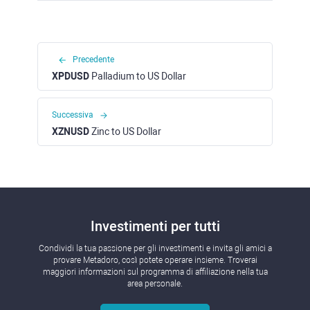
Precedente
XPDUSD
Palladium to US Dollar
Successiva
XZNUSD
Zinc to US Dollar
Investimenti per tutti
Condividi la tua passione per gli investimenti e invita gli amici a
provare Metadoro, così potete operare insieme. Troverai
maggiori informazioni sul programma di affiliazione nella tua
area personale.