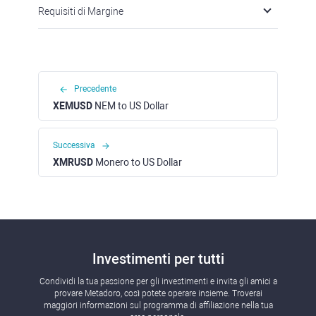
Requisiti di Margine
Precedente
XEMUSD
NEM to US Dollar
Successiva
XMRUSD
Monero to US Dollar
Investimenti per tutti
Condividi la tua passione per gli investimenti e invita gli amici a
provare Metadoro, così potete operare insieme. Troverai
maggiori informazioni sul programma di affiliazione nella tua