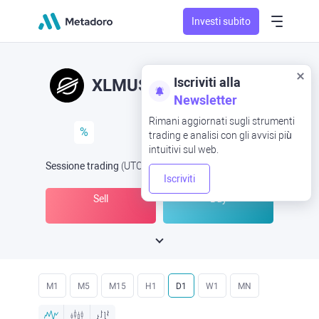
Investi subito
Iscriviti alla
XLMUSD
XLM/USD
Newsletter
Rimani aggiornati sugli strumenti
%
trading e analisi con gli avvisi più
intuitivi sul web.
Sessione trading
(UTC
) -
Aperta ora
alle
Iscriviti
Sell
Buy
M1
M5
M15
H1
D1
W1
MN