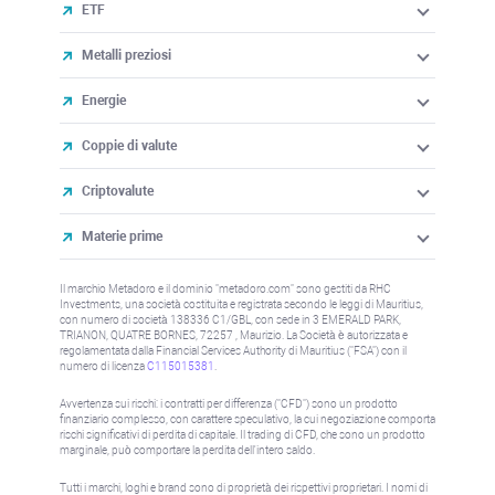
ETF
Metalli preziosi
Energie
Coppie di valute
Criptovalute
Materie prime
Il marchio Metadoro e il dominio "metadoro.com" sono gestiti da RHC
Investments, una società costituita e registrata secondo le leggi di Mauritius,
con numero di società 138336 C1/GBL, con sede in 3 EMERALD PARK,
TRIANON, QUATRE BORNES, 72257 , Maurizio. La Società è autorizzata e
regolamentata dalla Financial Services Authority di Mauritius ("FSA") con il
numero di licenza
C115015381
.
Avvertenza sui rischi: i contratti per differenza ("CFD") sono un prodotto
finanziario complesso, con carattere speculativo, la cui negoziazione comporta
rischi significativi di perdita di capitale. Il trading di CFD, che sono un prodotto
marginale, può comportare la perdita dell'intero saldo.
Tutti i marchi, loghi e brand sono di proprietà dei rispettivi proprietari. I nomi di