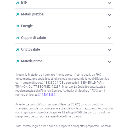
ETF
Metalli preziosi
Energie
Coppie di valute
Criptovalute
Materie prime
Il marchio Metadoro e il dominio "metadoro.com" sono gestiti da RHC
Investments, una società costituita e registrata secondo le leggi di Mauritius,
con numero di società 138336 C1/GBL, con sede in 3 EMERALD PARK,
TRIANON, QUATRE BORNES, 72257 , Maurizio. La Società è autorizzata e
regolamentata dalla Financial Services Authority di Mauritius ("FSA") con il
numero di licenza
C115015381
.
Avvertenza sui rischi: i contratti per differenza ("CFD") sono un prodotto
finanziario complesso, con carattere speculativo, la cui negoziazione comporta
rischi significativi di perdita di capitale. Il trading di CFD, che sono un prodotto
marginale, può comportare la perdita dell'intero saldo.
Tutti i marchi, loghi e brand sono di proprietà dei rispettivi proprietari. I nomi di