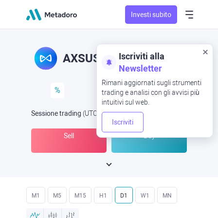
Investi subito
Iscriviti alla
AXSUSD
AXS/USD
Newsletter
Rimani aggiornati sugli strumenti
%
trading e analisi con gli avvisi più
intuitivi sul web.
Sessione trading
(UTC
) -
Aperta ora
alle
Iscriviti
Sell
Buy
M1
M5
M15
H1
D1
W1
MN