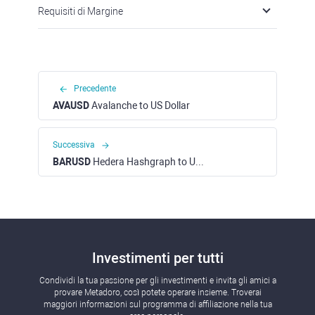
Requisiti di Margine
Precedente
AVAUSD
Avalanche to US Dollar
Successiva
BARUSD
Hedera Hashgraph to US Dollar
Investimenti per tutti
Condividi la tua passione per gli investimenti e invita gli amici a
provare Metadoro, così potete operare insieme. Troverai
maggiori informazioni sul programma di affiliazione nella tua