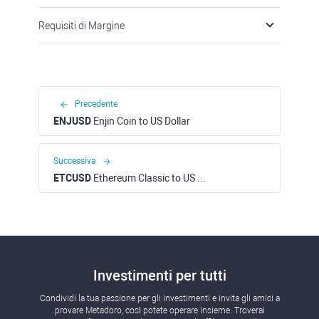
Requisiti di Margine
Precedente
ENJUSD
Enjin Coin to US Dollar
Successiva
ETCUSD
Ethereum Classiс to US Dollar
Investimenti per tutti
Condividi la tua passione per gli investimenti e invita gli amici a
provare Metadoro, così potete operare insieme. Troverai