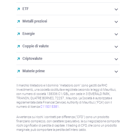
ETF
Metalli preziosi
Energie
Coppie di valute
Criptovalute
Materie prime
Il marchio Metadoro e il dominio "metadoro.com" sono gestiti da RHC
Investments, una società costituita e registrata secondo le leggi di Mauritius,
con numero di società 138336 C1/GBL, con sede in 3 EMERALD PARK,
TRIANON, QUATRE BORNES, 72257 , Maurizio. La Società è autorizzata e
regolamentata dalla Financial Services Authority di Mauritius ("FSA") con il
numero di licenza
C115015381
.
Avvertenza sui rischi: i contratti per differenza ("CFD") sono un prodotto
finanziario complesso, con carattere speculativo, la cui negoziazione comporta
rischi significativi di perdita di capitale. Il trading di CFD, che sono un prodotto
marginale, può comportare la perdita dell'intero saldo.