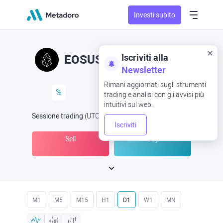
Investi subito
Iscriviti alla
EOSUSD
EOS/USD
Newsletter
Rimani aggiornati sugli strumenti
%
trading e analisi con gli avvisi più
intuitivi sul web.
Sessione trading
(UTC
) -
Aperta ora
alle
Iscriviti
Sell
Buy
M1
M5
M15
H1
D1
W1
MN