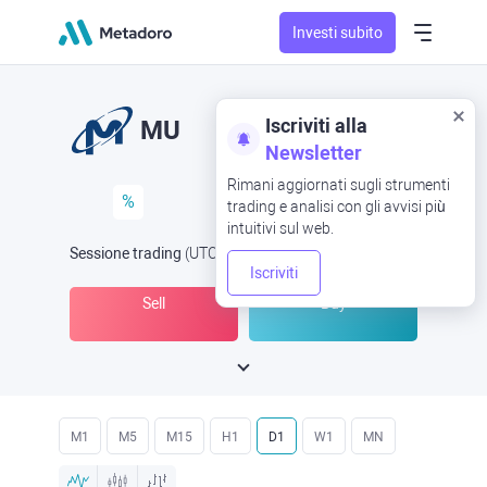
Investi subito
Iscriviti alla
MU
Newsletter
Rimani aggiornati sugli strumenti
%
trading e analisi con gli avvisi più
intuitivi sul web.
Sessione trading
(UTC
) -
Aperta ora
alle
Iscriviti
Sell
Buy
M1
M5
M15
H1
D1
W1
MN