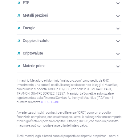
ETF
Metalli preziosi
Energie
Coppie di valute
Criptovalute
Materie prime
Il marchio Metadoro e il dominio "metadoro.com" sono gestiti da RHC
Investments, una società costituita e registrata secondo le leggi di Mauritius,
con numero di società 138336 C1/GBL, con sede in 3 EMERALD PARK,
TRIANON, QUATRE BORNES, 72257 , Maurizio. La Società è autorizzata e
regolamentata dalla Financial Services Authority di Mauritius ("FSA") con il
numero di licenza
C115015381
.
Avvertenza sui rischi: i contratti per differenza ("CFD") sono un prodotto
finanziario complesso, con carattere speculativo, la cui negoziazione comporta
rischi significativi di perdita di capitale. Il trading di CFD, che sono un prodotto
marginale, può comportare la perdita dell'intero saldo.
Tutti i marchi, loghi e brand sono di proprietà dei rispettivi proprietari. I nomi di