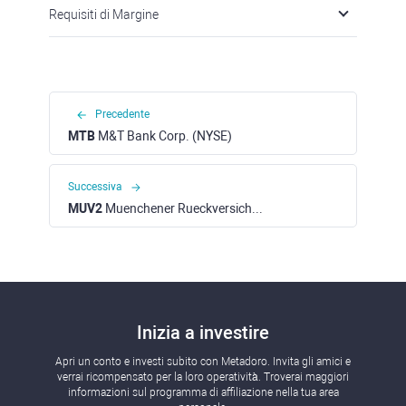
Requisiti di Margine
Precedente
MTB
M&T Bank Corp. (NYSE)
Successiva
MUV2
Muenchener Rueckversicherungs Gesellschaft AG (XETRA)
Inizia a investire
Apri un conto e investi subito con Metadoro. Invita gli amici e
verrai ricompensato per la loro operatività. Troverai maggiori
informazioni sul programma di affiliazione nella tua area