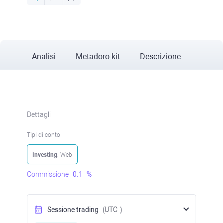
Analisi
Metadoro kit
Descrizione
Dettagli
Tipi di conto
Investing
: Web
Commissione
0.1
%
Sessione trading
(UTC
)