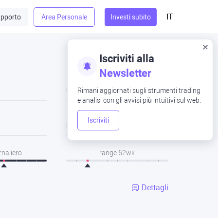
IT
pporto
Area Personale
Investi subito
Iscriviti alla
Newsletter
Chiusura
Rimani aggiornati sugli strumenti trading
e analisi con gli avvisi più intuitivi sul web.
Iscriviti
Basso
rnaliero
range 52wk
Dettagli