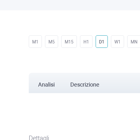
M1
M5
M15
H1
D1
W1
MN
Analisi
Descrizione
Dettagli