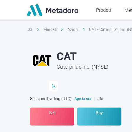
Prodotti
Mer
Mercati
Azioni
CAT - Caterpillar, Inc. (
CAT
Caterpillar, Inc. (NYSE)
%
Sessione trading
(UTC
) -
Aperta ora
alle
Sell
Buy