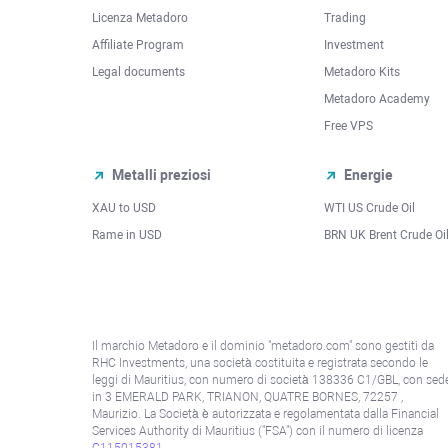
Licenza Metadoro
Trading
Affiliate Program
Investment
Legal documents
Metadoro Kits
Metadoro Academy
Free VPS
Metalli preziosi
Energie
XAU to USD
WTI US Crude Oil
Rame in USD
BRN UK Brent Crude Oi
Il marchio Metadoro e il dominio "metadoro.com" sono gestiti da
RHC Investments, una società costituita e registrata secondo le
leggi di Mauritius, con numero di società 138336 C1/GBL, con sed
in 3 EMERALD PARK, TRIANON, QUATRE BORNES, 72257 ,
Maurizio. La Società è autorizzata e regolamentata dalla Financial
Services Authority di Mauritius ("FSA") con il numero di licenza