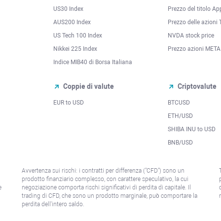
US30 Index
Prezzo del titolo Ap
AUS200 Index
Prezzo delle azioni 
US Tech 100 Index
NVDA stock price
Nikkei 225 Index
Prezzo azioni META
Indice MIB40 di Borsa Italiana
Coppie di valute
Criptovalute
EUR to USD
BTCUSD
l
ETH/USD
SHIBA INU to USD
BNB/USD
Avvertenza sui rischi: i contratti per differenza ("CFD") sono un
prodotto finanziario complesso, con carattere speculativo, la cui
e
negoziazione comporta rischi significativi di perdita di capitale. Il
trading di CFD, che sono un prodotto marginale, può comportare la
perdita dell'intero saldo.