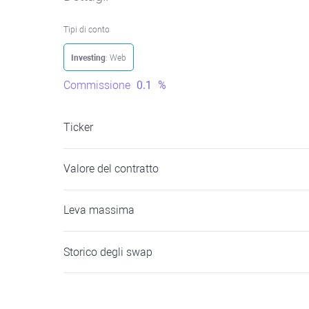
Tipi di conto
Investing
: Web
Commissione
0.1
%
Ticker
Valore del contratto
Leva massima
Storico degli swap