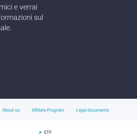
mici e verrai
formazioni sul
ale.
About us
Affiliate Program
Legal documents
ETF