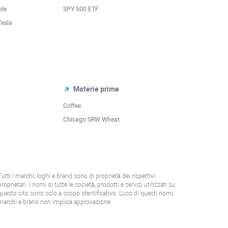
ple
SPY 500 ETF
Tesla
Materie prime
Coffee
Chicago SRW Wheat
Tutti i marchi, loghi e brand sono di proprietà dei rispettivi
proprietari. I nomi di tutte le società, prodotti e servizi utilizzati su
questo sito sono solo a scopo identificativo. L'uso di questi nomi,
marchi e brand non implica approvazione.