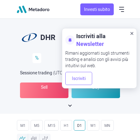
Investi subito
Iscriviti alla
DHR
Newsletter
Rimani aggiornati sugli strumenti
%
trading e analisi con gli avvisi più
intuitivi sul web.
Sessione trading
(UTC
) -
Aperta ora
alle
Iscriviti
Sell
Buy
M1
M5
M15
H1
D1
W1
MN