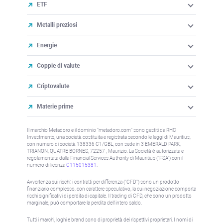
ETF
Metalli preziosi
Energie
Coppie di valute
Criptovalute
Materie prime
Il marchio Metadoro e il dominio "metadoro.com" sono gestiti da RHC
Investments, una società costituita e registrata secondo le leggi di Mauritius,
con numero di società 138336 C1/GBL, con sede in 3 EMERALD PARK,
TRIANON, QUATRE BORNES, 72257 , Maurizio. La Società è autorizzata e
regolamentata dalla Financial Services Authority di Mauritius ("FSA") con il
numero di licenza
C115015381
.
Avvertenza sui rischi: i contratti per differenza ("CFD") sono un prodotto
finanziario complesso, con carattere speculativo, la cui negoziazione comporta
rischi significativi di perdita di capitale. Il trading di CFD, che sono un prodotto
marginale, può comportare la perdita dell'intero saldo.
Tutti i marchi, loghi e brand sono di proprietà dei rispettivi proprietari. I nomi di