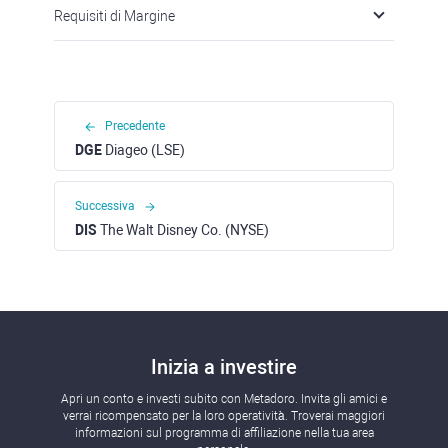
Requisiti di Margine
Precedente
DGE
Diageo (LSE)
Successiva
DIS
The Walt Disney Co. (NYSE)
Inizia a investire
Apri un conto e investi subito con Metadoro. Invita gli amici e
verrai ricompensato per la loro operatività. Troverai maggiori
informazioni sul programma di affiliazione nella tua area