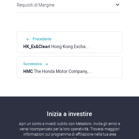
Requisiti di Margine
Precedente
HK_Ex&Cleari
Hong Kong Exchanges & Clearing (HKEX)
Successiva
HMC
The Honda Motor Company, Ltd ADR (NYSE)
Inizia a investire
Apri un conto e investi subito con Metadoro. Invita gli amici e
verrai ricompensato per la loro operatività. Troverai maggiori
informazioni sul programma di affiliazione nella tua area