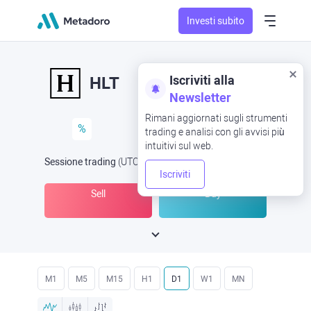
Investi subito
Iscriviti alla
HLT
Newsletter
Rimani aggiornati sugli strumenti
%
trading e analisi con gli avvisi più
intuitivi sul web.
Sessione trading
(UTC
) -
Aperta ora
alle
Iscriviti
Sell
Buy
M1
M5
M15
H1
D1
W1
MN