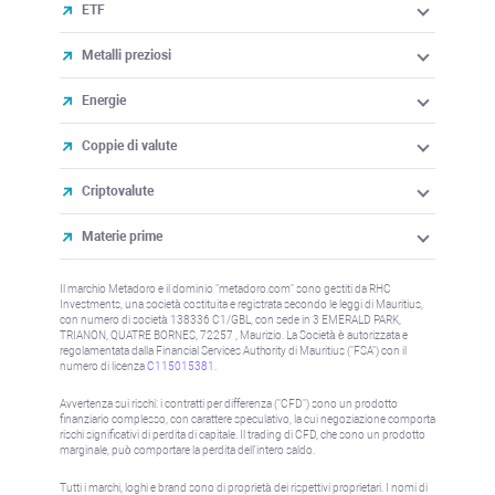
ETF
Metalli preziosi
Energie
Coppie di valute
Criptovalute
Materie prime
Il marchio Metadoro e il dominio "metadoro.com" sono gestiti da RHC
Investments, una società costituita e registrata secondo le leggi di Mauritius,
con numero di società 138336 C1/GBL, con sede in 3 EMERALD PARK,
TRIANON, QUATRE BORNES, 72257 , Maurizio. La Società è autorizzata e
regolamentata dalla Financial Services Authority di Mauritius ("FSA") con il
numero di licenza
C115015381
.
Avvertenza sui rischi: i contratti per differenza ("CFD") sono un prodotto
finanziario complesso, con carattere speculativo, la cui negoziazione comporta
rischi significativi di perdita di capitale. Il trading di CFD, che sono un prodotto
marginale, può comportare la perdita dell'intero saldo.
Tutti i marchi, loghi e brand sono di proprietà dei rispettivi proprietari. I nomi di