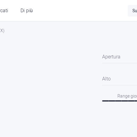
cati
Di più
Su
IX)
Apertura
Alto
Range gio