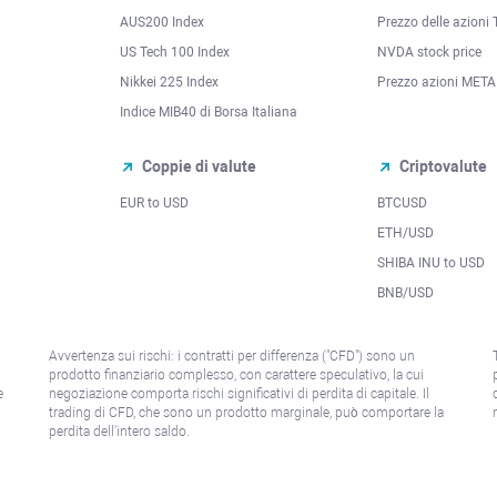
AUS200 Index
Prezzo delle azioni 
US Tech 100 Index
NVDA stock price
Nikkei 225 Index
Prezzo azioni META
Indice MIB40 di Borsa Italiana
Coppie di valute
Criptovalute
EUR to USD
BTCUSD
l
ETH/USD
SHIBA INU to USD
BNB/USD
Avvertenza sui rischi: i contratti per differenza ("CFD") sono un
prodotto finanziario complesso, con carattere speculativo, la cui
e
negoziazione comporta rischi significativi di perdita di capitale. Il
trading di CFD, che sono un prodotto marginale, può comportare la
perdita dell'intero saldo.