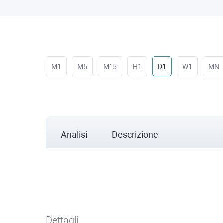
M1
M5
M15
H1
D1
W1
MN
Analisi
Descrizione
Dettagli