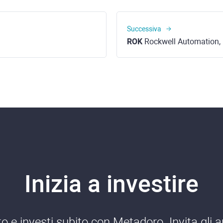
Successiva
ROK
Rockwell Automation, 
Inizia a investire
o e investi subito con Metadoro. Invita gli a