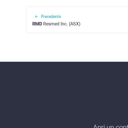
Precedente
RMD
Resmed Inc. (ASX)
Apri un cont