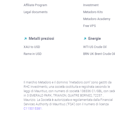
Affiliate Program
Investment
Legal documents
Metadoro Kits
Metadoro Academy
Free VPS
Metalli preziosi
Energie
XAU to USD
WTI US Crude Oil
Rame in USD
BRN UK Brent Crude Oi
Il marchio Metadoro e il dominio "metadoro.com" sono gestiti da
RHC Investments, una società costituita e registrata secondo le
leggi di Mauritius, con numero di società 138336 C1/GBL, con sed
in 3 EMERALD PARK, TRIANON, QUATRE BORNES, 72257 ,
Maurizio. La Società è autorizzata e regolamentata dalla Financial
Services Authority di Mauritius ("FSA") con il numero di licenza
C115015381
.