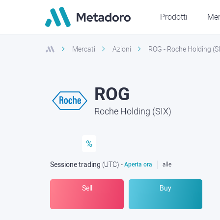
Prodotti
Mer
Mercati
Azioni
ROG - Roche Holding (S
ROG
Roche Holding (SIX)
%
Sessione trading
(UTC
) -
Aperta ora
alle
Sell
Buy