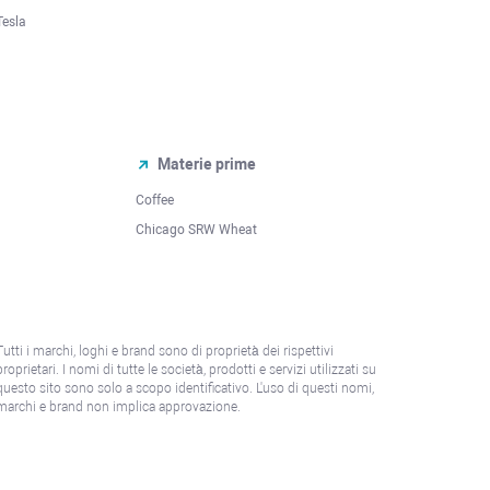
Tesla
Materie prime
Coffee
Chicago SRW Wheat
Tutti i marchi, loghi e brand sono di proprietà dei rispettivi
proprietari. I nomi di tutte le società, prodotti e servizi utilizzati su
questo sito sono solo a scopo identificativo. L'uso di questi nomi,
marchi e brand non implica approvazione.