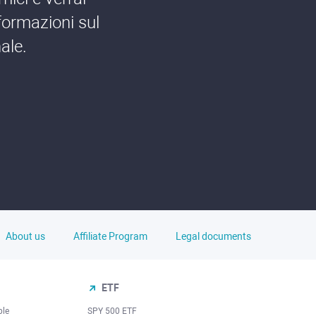
formazioni sul
ale.
About us
Affiliate Program
Legal documents
ETF
ple
SPY 500 ETF