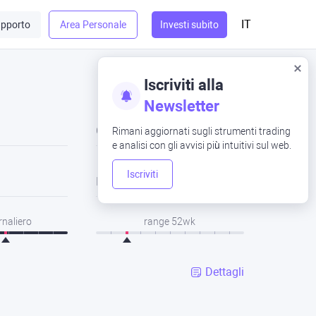
IT
pporto
Area Personale
Investi subito
Iscriviti alla
Newsletter
Chiusura
Rimani aggiornati sugli strumenti trading
e analisi con gli avvisi più intuitivi sul web.
Iscriviti
Basso
rnaliero
range 52wk
Dettagli