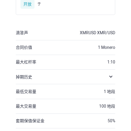
开放
于
滴答声
XMRUSD
XMR/USD
合同价值
1
Monero
最大杠杆率
1:10
掉期历史
最低交易量
1
地段
最大交易量
100
地段
套期保值保证金
50
%