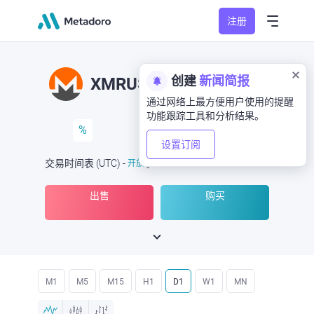
注册
创建
新闻简报
XMRUSD
XMR/USD
通过网络上最方便用户使用的提醒
功能跟踪工具和分析结果。
%
设置订阅
交易时间表
(UTC
) -
开放
于
出售
购买
M1
M5
M15
H1
D1
W1
MN