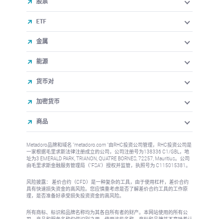
股票
ETF
金属
能源
货币对
加密货币
商品
Metadoro品牌和域名 "metadoro.com "由RHC投资公司管理，RHC投资公司是
一家根据毛里求斯法律注册成立的公司，公司注册号为138336 C1/GBL，地
址为3 EMERALD PARK, TRIANON, QUATRE BORNES, 72257, Mauritius。公司
由毛里求斯金融服务管理局（"FSA"）授权并监管，执照号为 C115015381。
风险披露： 差价合约（CFD）是一种复杂的工具，由于使用杠杆，差价合约
具有快速损失资金的高风险。您应慎重考虑是否了解差价合约工具的工作原
理，是否准备好承受损失投资资金的高风险。
所有商标、标识和品牌名称均为其各自所有者的财产。本网站使用的所有公