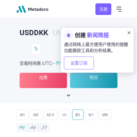
注册
USDDKK
USD/DKK
创建
新闻简报
通过网络上最方便用户使用的提醒
%
功能跟踪工具和分析结果。
设置订阅
交易时间表
(UTC
) -
开放
于
出售
购买
M1
M5
M15
H1
D1
W1
MN