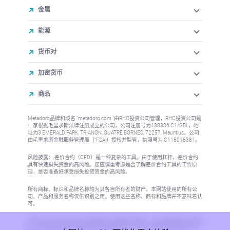
金属
能源
货币对
加密货币
商品
Metadoro品牌和域名 "metadoro.com "由RHC投资公司管理，RHC投资公司是
一家根据毛里求斯法律注册成立的公司，公司注册号为138336 C1/GBL，地
址为3 EMERALD PARK, TRIANON, QUATRE BORNES, 72257, Mauritius。公司
由毛里求斯金融服务管理局（"FSA"）授权并监管，执照号为 C115015381。
风险披露： 差价合约（CFD）是一种复杂的工具，由于使用杠杆，差价合约
具有快速损失资金的高风险。您应慎重考虑是否了解差价合约工具的工作原
理，是否准备好承受损失投资资金的高风险。
所有商标、标识和品牌名称均为其各自所有者的财产。本网站使用的所有公
司、产品和服务名称仅供识别之用。使用这些名称、商标和品牌并不意味着认
可。
本网站上的信息不针对任何国家或司法管辖区的居民，在这些国家或司法管辖
区，信息的发布或使用将违反当地法律或法规。更多信息请参阅反洗钱/KYC