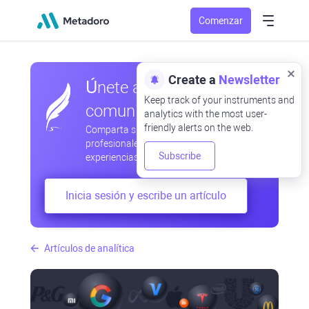
Comenzar
Create a
Newsletter
Únete a nuestra
Keep track of your instruments and
comunidad
analytics with the most user-
friendly alerts on the web.
Comparta sus observaciones
profesionales y aficionadas, intercambie
Subscribe
experiencias, anticipe desarrollos
Inicia sesión y escribe un artículo
Artículos de analítica