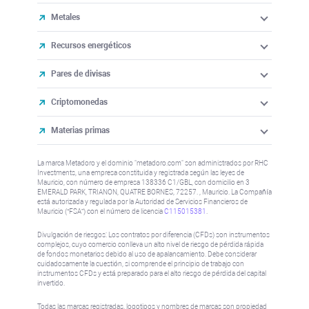
Metales
Recursos energéticos
Pares de divisas
Criptomonedas
Materias primas
La marca Metadoro y el dominio "metadoro.com" son administrados por RHC
Investments, una empresa constituida y registrada según las leyes de
Mauricio, con número de empresa 138336 C1/GBL, con domicilio en 3
EMERALD PARK, TRIANON, QUATRE BORNES, 72257. , Mauricio. La Compañía
está autorizada y regulada por la Autoridad de Servicios Financieros de
Mauricio (“FSA”) con el número de licencia
C115015381
.
Divulgación de riesgos: Los contratos por diferencia (CFDs) son instrumentos
complejos, cuyo comercio conlleva un alto nivel de riesgo de pérdida rápida
de fondos monetarios debido al uso de apalancamiento. Debe considerar
cuidadosamente la cuestión, si comprende el principio de trabajo con
instrumentos CFDs y está preparado para el alto riesgo de pérdida del capital
invertido.
Todas las marcas registradas, logotipos y nombres de marcas son propiedad