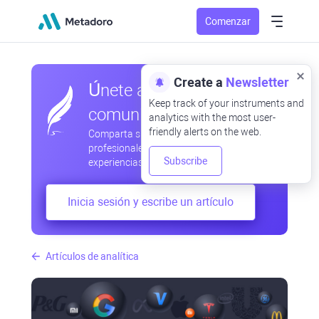
Comenzar
Create a
Newsletter
Únete a nuestra
Keep track of your instruments and
comunidad
analytics with the most user-
friendly alerts on the web.
Comparta sus observaciones
profesionales y aficionadas, intercambie
Subscribe
experiencias, anticipe desarrollos
Inicia sesión y escribe un artículo
Artículos de analítica