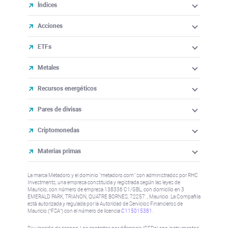
Índices
Acciones
ETFs
Metales
Recursos energéticos
Pares de divisas
Criptomonedas
Materias primas
La marca Metadoro y el dominio "metadoro.com" son administrados por RHC
Investments, una empresa constituida y registrada según las leyes de
Mauricio, con número de empresa 138336 C1/GBL, con domicilio en 3
EMERALD PARK, TRIANON, QUATRE BORNES, 72257. , Mauricio. La Compañía
está autorizada y regulada por la Autoridad de Servicios Financieros de
Mauricio (“FSA”) con el número de licencia
C115015381
.