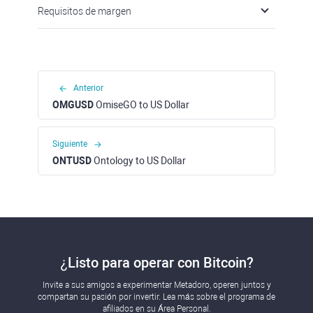
Requisitos de margen
Anterior
OMGUSD
OmiseGO to US Dollar
Siguiente
ONTUSD
Ontology to US Dollar
¿Listo para operar con Bitcoin?
Invite a sus amigos a experimentar Metadoro, operen juntos y
compartan su pasión por invertir. Lea más sobre el programa de
afiliados en su Área Personal.