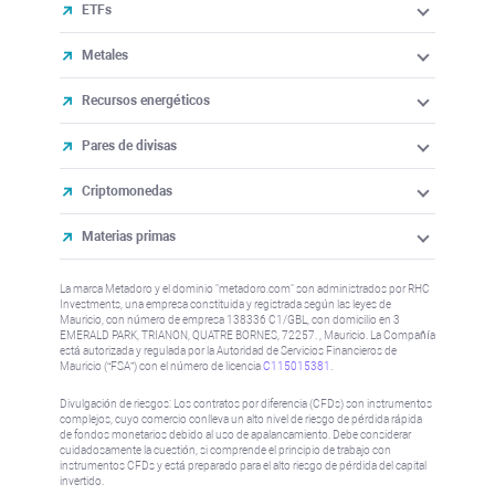
ETFs
Metales
Recursos energéticos
Pares de divisas
Criptomonedas
Materias primas
La marca Metadoro y el dominio "metadoro.com" son administrados por RHC
Investments, una empresa constituida y registrada según las leyes de
Mauricio, con número de empresa 138336 C1/GBL, con domicilio en 3
EMERALD PARK, TRIANON, QUATRE BORNES, 72257. , Mauricio. La Compañía
está autorizada y regulada por la Autoridad de Servicios Financieros de
Mauricio (“FSA”) con el número de licencia
C115015381
.
Divulgación de riesgos: Los contratos por diferencia (CFDs) son instrumentos
complejos, cuyo comercio conlleva un alto nivel de riesgo de pérdida rápida
de fondos monetarios debido al uso de apalancamiento. Debe considerar
cuidadosamente la cuestión, si comprende el principio de trabajo con
instrumentos CFDs y está preparado para el alto riesgo de pérdida del capital
invertido.