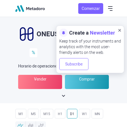
Comenzar
Create a
Newsletter
ONEUSD
ONE/USD
Keep track of your instruments and
analytics with the most user-
%
friendly alerts on the web.
Subscribe
Horario de operaciones
(UTC
) -
Abrir ahora
a las
Vender
Comprar
M1
M5
M15
H1
D1
W1
MN