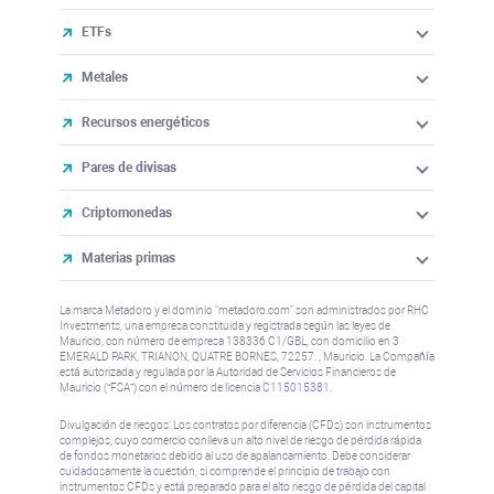
ETFs
Metales
Recursos energéticos
Pares de divisas
Criptomonedas
Materias primas
La marca Metadoro y el dominio "metadoro.com" son administrados por RHC
Investments, una empresa constituida y registrada según las leyes de
Mauricio, con número de empresa 138336 C1/GBL, con domicilio en 3
EMERALD PARK, TRIANON, QUATRE BORNES, 72257. , Mauricio. La Compañía
está autorizada y regulada por la Autoridad de Servicios Financieros de
Mauricio (“FSA”) con el número de licencia
C115015381
.
Divulgación de riesgos: Los contratos por diferencia (CFDs) son instrumentos
complejos, cuyo comercio conlleva un alto nivel de riesgo de pérdida rápida
de fondos monetarios debido al uso de apalancamiento. Debe considerar
cuidadosamente la cuestión, si comprende el principio de trabajo con
instrumentos CFDs y está preparado para el alto riesgo de pérdida del capital