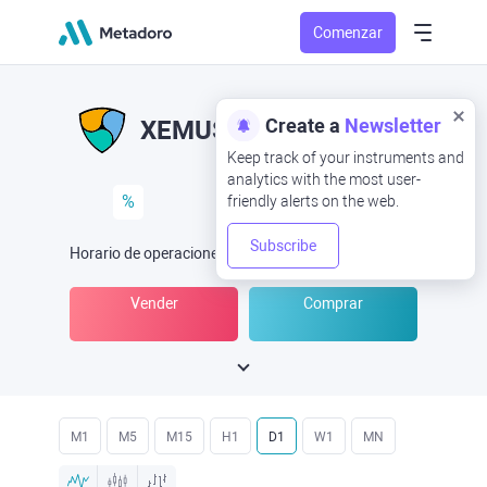
Comenzar
Create a
Newsletter
XEMUSD
XEM/USD
Keep track of your instruments and
analytics with the most user-
%
friendly alerts on the web.
Subscribe
Horario de operaciones
(UTC
) -
Abrir ahora
a las
Vender
Comprar
M1
M5
M15
H1
D1
W1
MN