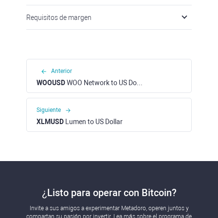
Requisitos de margen
Anterior
WOOUSD
WOO Network to US Dollar
Siguiente
XLMUSD
Lumen to US Dollar
¿Listo para operar con Bitcoin?
Invite a sus amigos a experimentar Metadoro, operen juntos y
compartan su pasión por invertir. Lea más sobre el programa de