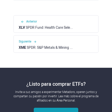
Anterior
XLV
SPDR Fund: Health Care Select Sector ETF (NYSE)
Siguiente
XME
SPDR: S&P Metals & Mining ETF (NYSE)
¿Listo para comprar ETFs?
Invite a sus amigos a experimentar Metadoro, operen juntos y
compartan su pasión por invertir. Lea más sobre el programa de
afiliados en su Área Personal.