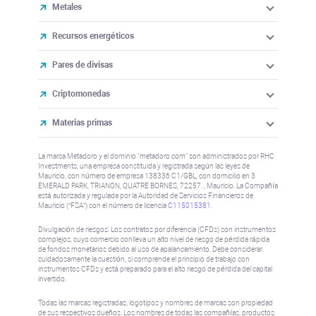
Metales
Recursos energéticos
Pares de divisas
Criptomonedas
Materias primas
La marca Metadoro y el dominio "metadoro.com" son administrados por RHC
Investments, una empresa constituida y registrada según las leyes de
Mauricio, con número de empresa 138336 C1/GBL, con domicilio en 3
EMERALD PARK, TRIANON, QUATRE BORNES, 72257. , Mauricio. La Compañía
está autorizada y regulada por la Autoridad de Servicios Financieros de
Mauricio (“FSA”) con el número de licencia
C115015381
.
Divulgación de riesgos: Los contratos por diferencia (CFDs) son instrumentos
complejos, cuyo comercio conlleva un alto nivel de riesgo de pérdida rápida
de fondos monetarios debido al uso de apalancamiento. Debe considerar
cuidadosamente la cuestión, si comprende el principio de trabajo con
instrumentos CFDs y está preparado para el alto riesgo de pérdida del capital
invertido.
Todas las marcas registradas, logotipos y nombres de marcas son propiedad
de sus respectivos dueños. Los nombres de todas las compañías, productos