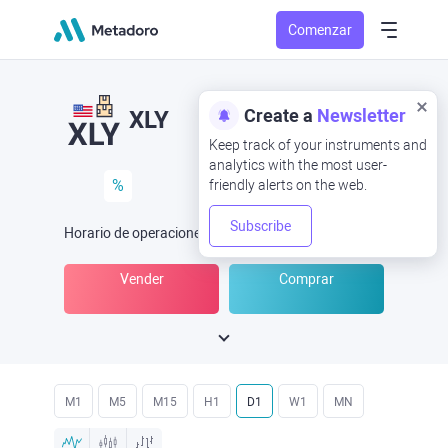
Comenzar
Create a
Newsletter
XLY
Keep track of your instruments and
analytics with the most user-
%
friendly alerts on the web.
Subscribe
Horario de operaciones
(UTC
) -
Abrir ahora
a las
Vender
Comprar
M1
M5
M15
H1
D1
W1
MN