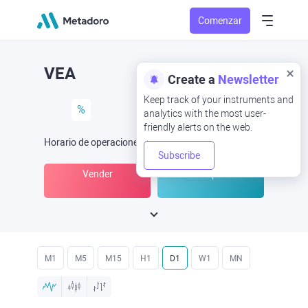
Comenzar
VEA
Create a
Newsletter
Keep track of your instruments and
%
analytics with the most user-
friendly alerts on the web.
Horario de operaciones
(UTC
) -
Abrir ahora
a las
Subscribe
Vender
Comprar
M1
M5
M15
H1
D1
W1
MN