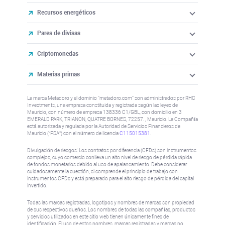
Recursos energéticos
Pares de divisas
Criptomonedas
Materias primas
La marca Metadoro y el dominio "metadoro.com" son administrados por RHC
Investments, una empresa constituida y registrada según las leyes de
Mauricio, con número de empresa 138336 C1/GBL, con domicilio en 3
EMERALD PARK, TRIANON, QUATRE BORNES, 72257. , Mauricio. La Compañía
está autorizada y regulada por la Autoridad de Servicios Financieros de
Mauricio (“FSA”) con el número de licencia
C115015381
.
Divulgación de riesgos: Los contratos por diferencia (CFDs) son instrumentos
complejos, cuyo comercio conlleva un alto nivel de riesgo de pérdida rápida
de fondos monetarios debido al uso de apalancamiento. Debe considerar
cuidadosamente la cuestión, si comprende el principio de trabajo con
instrumentos CFDs y está preparado para el alto riesgo de pérdida del capital
invertido.
Todas las marcas registradas, logotipos y nombres de marcas son propiedad
de sus respectivos dueños. Los nombres de todas las compañías, productos
y servicios utilizados en este sitio web tienen únicamente fines de
identificación. El uso de estos nombres, marcas registradas y marcas no