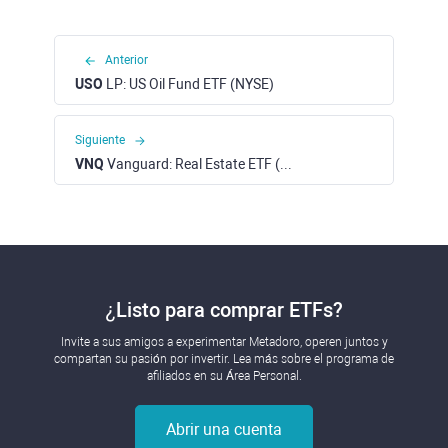
Anterior
USO
LP: US Oil Fund ETF (NYSE)
Siguiente
VNQ
Vanguard: Real Estate ETF (NYSE)
¿Listo para comprar ETFs?
Invite a sus amigos a experimentar Metadoro, operen juntos y
compartan su pasión por invertir. Lea más sobre el programa de
afiliados en su Área Personal.
Abrir una cuenta