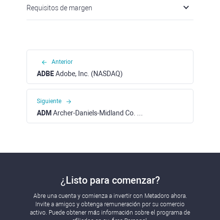
Requisitos de margen
Anterior
ADBE
Adobe, Inc. (NASDAQ)
Siguiente
ADM
Archer-Daniels-Midland Co. (NYSE)
¿Listo para comenzar?
Abre una cuenta y comienza a invertir con Metadoro ahora.
Invite a amigos y obtenga remuneración por su comercio
activo. Puede obtener más información sobre el programa de