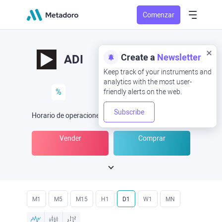
Comenzar
Create a
Newsletter
ADI
Keep track of your instruments and
analytics with the most user-
%
friendly alerts on the web.
Subscribe
Horario de operaciones
(UTC
) -
Abrir ahora
a las
Vender
Comprar
M1
M5
M15
H1
D1
W1
MN