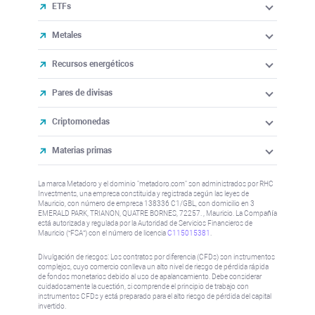
ETFs
Metales
Recursos energéticos
Pares de divisas
Criptomonedas
Materias primas
La marca Metadoro y el dominio "metadoro.com" son administrados por RHC
Investments, una empresa constituida y registrada según las leyes de
Mauricio, con número de empresa 138336 C1/GBL, con domicilio en 3
EMERALD PARK, TRIANON, QUATRE BORNES, 72257. , Mauricio. La Compañía
está autorizada y regulada por la Autoridad de Servicios Financieros de
Mauricio (“FSA”) con el número de licencia
C115015381
.
Divulgación de riesgos: Los contratos por diferencia (CFDs) son instrumentos
complejos, cuyo comercio conlleva un alto nivel de riesgo de pérdida rápida
de fondos monetarios debido al uso de apalancamiento. Debe considerar
cuidadosamente la cuestión, si comprende el principio de trabajo con
instrumentos CFDs y está preparado para el alto riesgo de pérdida del capital
invertido.