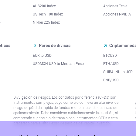
AUS200 Index
Acciones Tesla
US Tech 100 Index
Acciones NVIDIA
o
Nikkei 225 Index
ticos
Pares de divisas
Criptomoned
EUR to USD
BTCUSD
l
USDMXN USD to Mexican Peso
ETH/USD
SHIBA INU to USD
BNB/USD
Divulgación de riesgos: Los contratos por diferencia (CFDs) son
instrumentos complejos, cuyo comercio conlleva un alto nivel de
riesgo de pérdida rápida de fondos monetarios debido al uso de
apalancamiento. Debe considerar cuidadosamente la cuestión, si
comprende el principio de trabajo con instrumentos CFDs y está
preparado para el alto riesgo de pérdida del capital invertido.