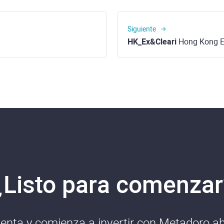
Siguiente
HK_Ex&Cleari
Hong Kong Exchang
¿Listo para comenzar
enta y comienza a invertir con Metadoro aho