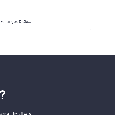
es & Clearing (HKEX)
?
ra. Invite a