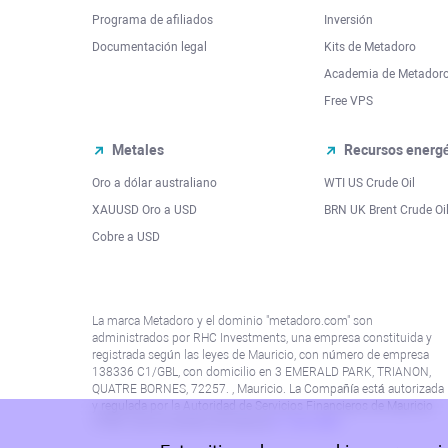
Programa de afiliados
Inversión
Documentación legal
Kits de Metadoro
Academia de Metador
Free VPS
Metales
Recursos energé
Oro a dólar australiano
WTI US Crude Oil
XAUUSD Oro a USD
BRN UK Brent Crude Oi
Cobre a USD
La marca Metadoro y el dominio "metadoro.com" son
administrados por RHC Investments, una empresa constituida y
registrada según las leyes de Mauricio, con número de empresa
138336 C1/GBL, con domicilio en 3 EMERALD PARK, TRIANON,
QUATRE BORNES, 72257. , Mauricio. La Compañía está autorizada
y regulada por la Autoridad de Servicios Financieros de Mauricio
(“FSA”) con el número de licencia
C115015381
.