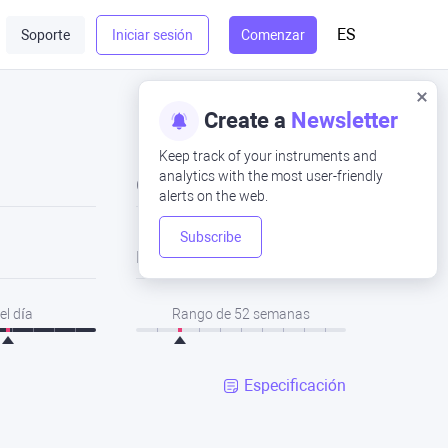
ES
Soporte
Iniciar sesión
Comenzar
Create a
Newsletter
Keep track of your instruments and
analytics with the most user-friendly
Cerrar
alerts on the web.
Subscribe
Bajo
el día
Rango de 52 semanas
Especificación