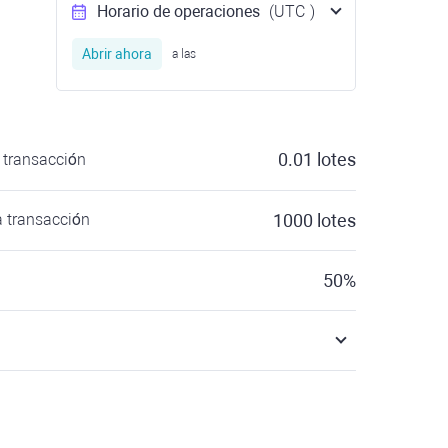
Horario de operaciones
(UTC
)
Abrir ahora
a las
0.01
lotes
transacción
 transacción
1000
lotes
50
%