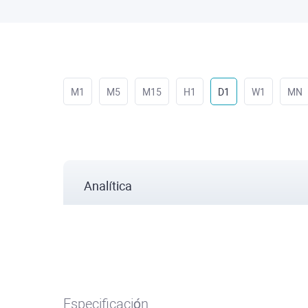
M1
M5
M15
H1
D1
W1
MN
Analítica
Especificación