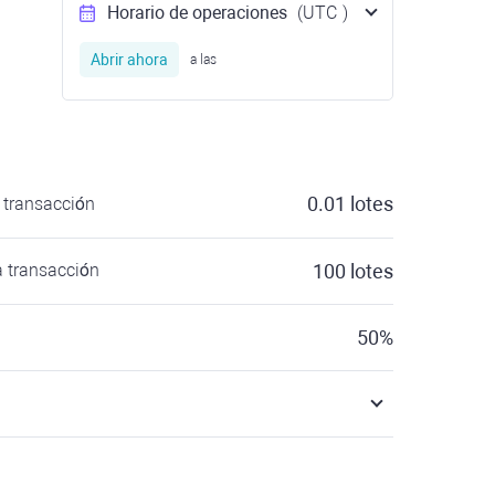
Horario de operaciones
(UTC
)
Abrir ahora
a las
0.01
lotes
transacción
 transacción
100
lotes
50
%