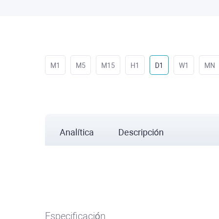
M1
M5
M15
H1
D1
W1
MN
Analítica
Descripción
Especificación