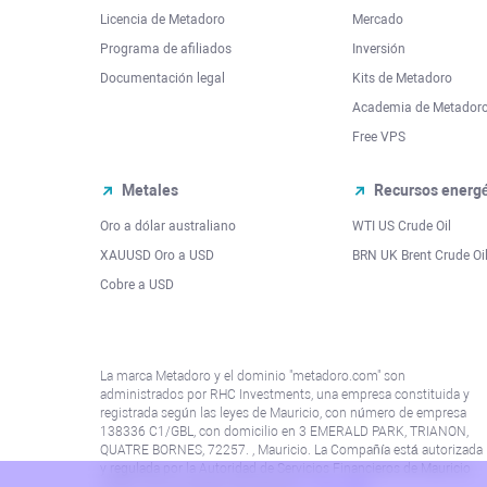
Licencia de Metadoro
Mercado
Programa de afiliados
Inversión
Documentación legal
Kits de Metadoro
Academia de Metador
Free VPS
Metales
Recursos energé
Oro a dólar australiano
WTI US Crude Oil
XAUUSD Oro a USD
BRN UK Brent Crude Oi
Cobre a USD
La marca Metadoro y el dominio "metadoro.com" son
administrados por RHC Investments, una empresa constituida y
registrada según las leyes de Mauricio, con número de empresa
138336 C1/GBL, con domicilio en 3 EMERALD PARK, TRIANON,
QUATRE BORNES, 72257. , Mauricio. La Compañía está autorizada
y regulada por la Autoridad de Servicios Financieros de Mauricio