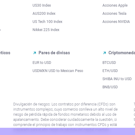
US30 Index
Acciones Apple
AUS200 Index
Acciones Tesla
US Tech 100 Index
Acciones NVIDIA
o
Nikkei 225 Index
ticos
Pares de divisas
Criptomoned
EUR to USD
BTCUSD
l
USDMXN USD to Mexican Peso
ETH/USD
SHIBA INU to USD
BNB/USD
Divulgación de riesgos: Los contratos por diferencia (CFDs) son
instrumentos complejos, cuyo comercio conlleva un alto nivel de
riesgo de pérdida rápida de fondos monetarios debido al uso de
apalancamiento. Debe considerar cuidadosamente la cuestión, si
comprende el principio de trabajo con instrumentos CFDs y está
preparado para el alto riesgo de pérdida del capital invertido.