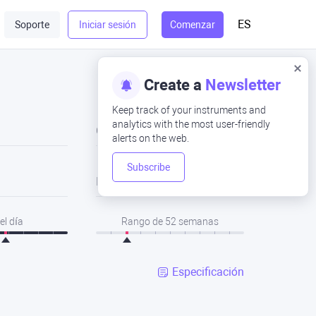
ES
Soporte
Iniciar sesión
Comenzar
Create a
Newsletter
Keep track of your instruments and
analytics with the most user-friendly
Cerrar
alerts on the web.
Subscribe
Bajo
el día
Rango de 52 semanas
Especificación