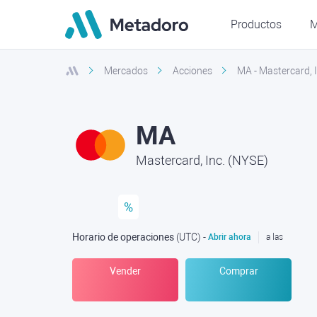
Productos
M
Mercados
Acciones
MA - Mastercard, 
MA
Mastercard, Inc. (NYSE)
%
Horario de operaciones
(UTC
) -
Abrir ahora
a las
Vender
Comprar